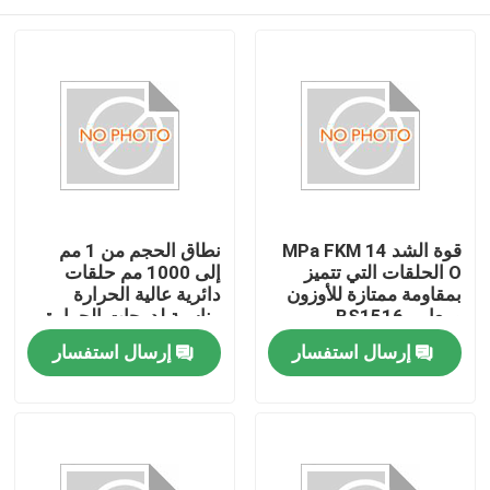
قوة الشد 14 MPa FKM
نطاق الحجم من 1 مم
O الحلقات التي تتميز
إلى 1000 مم حلقات
بمقاومة ممتازة للأوزون
دائرية عالية الحرارة
ومعايير BS1516
مناسبة لدرجات الحرارة
المصممة لحلول الختم
القصوى من -40 درجة
إرسال استفسار
إرسال استفسار
مئوية إلى 280 درجة
مئوية توفر حلول إحكام