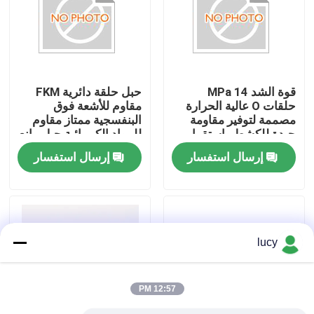
قوة الشد 14 MPa
حبل حلقة دائرية FKM
حلقات O عالية الحرارة
مقاوم للأشعة فوق
مصممة لتوفير مقاومة
البنفسجية ممتاز مقاوم
جيدة للكشط واستقرار
للمواد الكيميائية حبل مانع
الختم طويل الأجل
للتسرب متين مناسب
إرسال استفسار
إرسال استفسار
للبيئات الكيميائية القاسية
منزل
lucy
المنتجات
12:57 PM
أشرطة فيديو