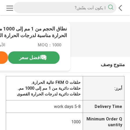
نطاق
0
/
2
مئوية إلى 280 درجة مئوية توفر حلول إحكام
MOQ：1000
الأ
افضل سعر
منتوج وصف
حلقات FKM O عالية الحرارة
,
أبرز:
حلقات دائرية من 1 مم إلى 1000 مم
,
حلقات دائرية لدرجات الحرارة القصوى
5-8 work days
Delivery Time
Minimum Order Q
1000
uantity