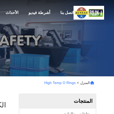
اتصل بنا
أشرطة فيديو
الأحداث
المنزل
>
High Temp O Rings
المنتجات
الكلما
حلقات مطاطية