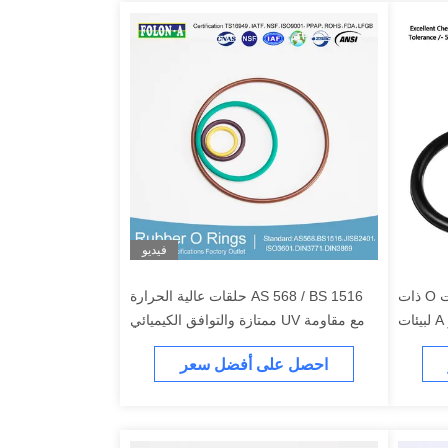
فيديو
مقاومة كيميائية ممتازة حلقات O ذات
AS 568 / BS 1516 حلقات عالية الحرارة
درجة حرارة عالية تفاوت /- 5 شور A لبيئات
مع مقاومة UV ممتازة والتوافق الكيميائي
الحرارة
احصل على أفضل سعر