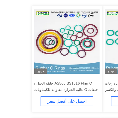
فيديو
فيديو
ل درجات
AS568 BS1516 Fkm O حلقة الحبل /
 والكسر
حلقات O عالية الحرارة مقاومة للكيماويات
مع متانة متفوقة
احصل على أفضل سعر