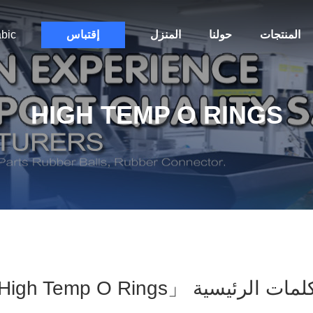
المنتجات
حولنا
المنزل
إقتباس
bic
HIGH TEMP O RINGS
ت الرئيسية 「high Temp O Rings」 مباراة 85 المنتجات