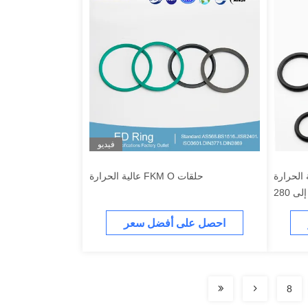
فيديو
عالية الحرارة
حلقات FKM O عالية الحرارة
الحرارة ناقص 40 درجة مئوية إلى 280
يئات ذات
احصل على أفضل سعر
 القصوى
8