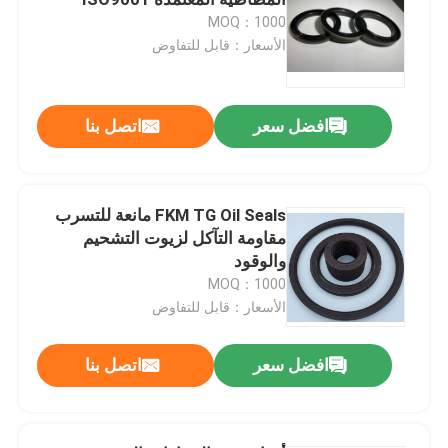
MOQ：1000
الأسعار：قابل للتفاوض
حلقات NBR يا
حلقات FKM O
افضل سعر
اتصل بنا
حلقات الملف الشخصي DIN 3869
FKM TG Oil Seals مانعة للتسرب
مقاومة التآكل لزيوت التشحيم
حلقات سيليكون يا
والوقود
MOQ：1000
حلقات EPDM
الأسعار：قابل للتفاوض
افضل سعر
اتصل بنا
وولفورم سيلز
قطع غيار مطاطية مخصصة