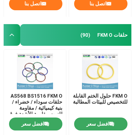
اتصل بنا
اتصل بنا
حلقات FKM O
(90)
FKM O حلول الختم القابلة
AS568 BS1516 FKM O
للتخصيص للبيئات المطالبة
حلقات سوداء / خضراء /
بنية كيميائية / مقاومة
للزيت مقاومة للأشعة فوق
البنفسجية
افضل سعر
افضل سعر