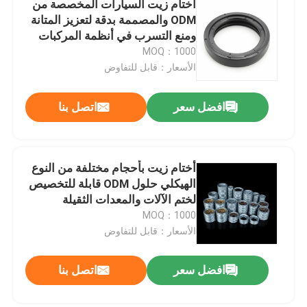
أختام زيت السيارات المخصصة من
ODM والمصممة بدقة لتعزيز المتانة
PTFE المغلفة يا الدائري
ومنع التسرب في أنظمة المركبات
MOQ：1000
الأسعار：قابل للتفاوض
حلقة O مطلية بالتفلون
افضل سعر
اتصل بنا
حلقة احتياطية
الأختام المستعبدة
أختام زيت بأحجام مختلفة من النوع
الهيكلي حلول ODM قابلة للتخصيص
لختم الآلات والمعدات الثقيلة
أختام الزيت
MOQ：1000
الأسعار：قابل للتفاوض
يا الدائري كيت
افضل سعر
اتصل بنا