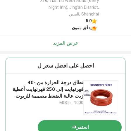
218, Tianmu West Road (Kerry
Night Inn), Jing'an District,
Shanghai ,الصين
5.0
يدقّق ممون
عرض المزيد
احصل على افضل سعر ل
نطاق درجة الحرارة من -40
فهرنهايت إلى 250 فهرنهايت أغطية
زيت عالية الضغط مصممة للزيوت
الهيدروليكية النظم المعتمدة على
MOQ： 1000
الزيوت المعدنية
استمر