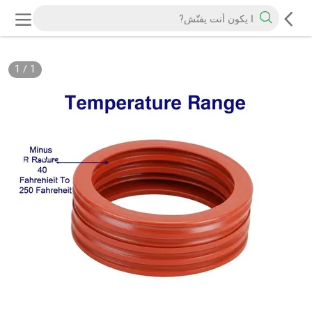
1
/
1