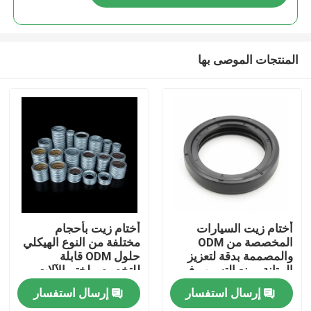
المنتجات الموصى بها
منزل
أختام زيت السيارات
أختام زيت بأحجام
المخصصة من ODM
مختلفة من النوع الهيكلي
والمصممة بدقة لتعزيز
حلول ODM قابلة
المنتجات
المتانة ومنع التسرب في
للتخصيص لختم الآلات
أنظمة المركبات
والمعدات الثقيلة
إرسال استفسار
إرسال استفسار
أشرطة فيديو