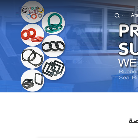
Ara
صة