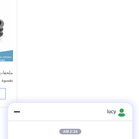
ملحقات 
بقسوة ال
lucy
2:34 AM