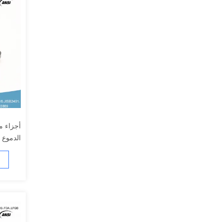
أجزاء م
الدموع 