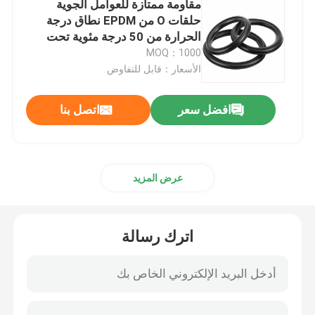
مقاومة ممتازة للعوامل الجوية
حلقات O من EPDM نطاق درجة
PTFE المغلفة يا الدائري
الحرارة من 50 درجة مئوية تحت
الصفر إلى 250 درجة مئوية مع
MOQ：1000
مقاومة تآكل فائقة
الأسعار：قابل للتفاوض
حلقة O مطلية بالتفلون
افضل سعر
اتصل بنا
حلقة احتياطية
الأختام المستعبدة
عرض المزيد
أختام الزيت
اترك رسالة
يا الدائري كيت