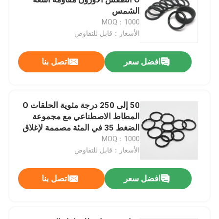
الشمس
MOQ：1000
حلقات NBR يا
الأسعار：قابل للتفاوض
حلقات FKM O
افضل سعر
اتصل بنا
حلقات الملف الشخصي DIN 3869
50 إلى 250 درجة مئوية الحلقات O
المطاط الاصطناعي مع مجموعة
حلقات سيليكون يا
الضغط 35 في المئة مصممة لإغلاق
طويل الأمد
MOQ：1000
حلقات EPDM
الأسعار：قابل للتفاوض
افضل سعر
اتصل بنا
وولفورم سيلز
قطع غيار مطاطية مخصصة