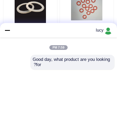
60-70 صلابة SI سيليكون
الأبيض سيليكون المطاط
lucy
يا حلقات الختم للأجهزة
ختم العزل الكهربائي
الصغيرة
للأجهزة المنزلية
7:59 PM
افضل سعر
افضل سعر
Good day, what product are you looking 
for?
اتصل بنا
اتصل بنا
عرض المزيد
منزل
حول نا
اتصل بنا
Desktop Site