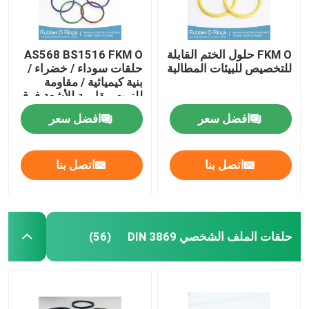
FKM O حلول الختم القابلة
AS568 BS1516 FKM O
للتخصيص للبيئات المطالبة
حلقات سوداء / خضراء /
بنية كيميائية / مقاومة
للزيت مقاومة للأشعة فوق
البنفسجية
افضل سعر
افضل سعر
اتصل بنا
اتصل بنا
حلقات الملف الشخصي DIN 3869
(56)