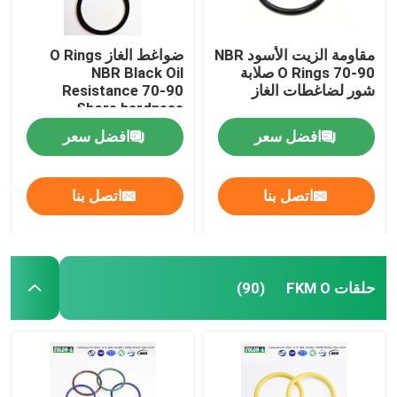
مقاومة الزيت الأسود NBR
ضواغط الغاز O Rings
O Rings 70-90 صلابة
NBR Black Oil
شور لضاغطات الغاز
Resistance 70-90
Shore hardness
افضل سعر
افضل سعر
اتصل بنا
اتصل بنا
حلقات FKM O
(90)