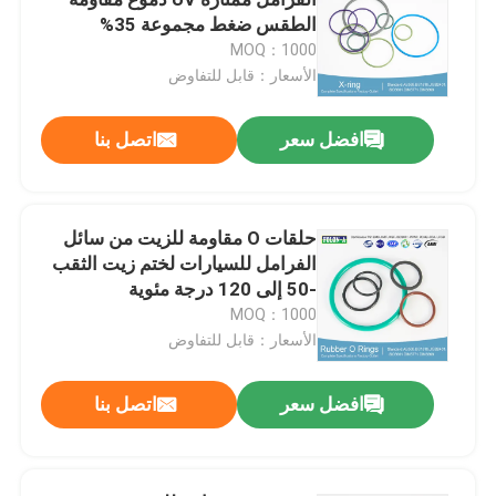
الطقس ضغط مجموعة 35%
MOQ：1000
حلقات NBR يا
الأسعار：قابل للتفاوض
حلقات FKM O
افضل سعر
اتصل بنا
حلقات الملف الشخصي DIN 3869
حلقات O مقاومة للزيت من سائل
الفرامل للسيارات لختم زيت الثقب
حلقات سيليكون يا
-50 إلى 120 درجة مئوية
MOQ：1000
حلقات EPDM
الأسعار：قابل للتفاوض
افضل سعر
اتصل بنا
وولفورم سيلز
قطع غيار مطاطية مخصصة