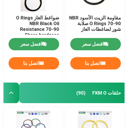
مقاومة الزيت الأسود NBR
ضواغط الغاز O Rings
O Rings 70-90 صلابة
NBR Black Oil
شور لضاغطات الغاز
Resistance 70-90
Shore hardness
افضل سعر
افضل سعر
اتصل بنا
اتصل بنا
حلقات FKM O
(90)