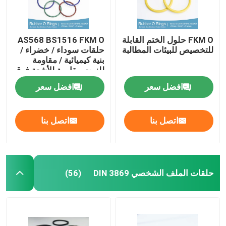
FKM O حلول الختم القابلة
AS568 BS1516 FKM O
للتخصيص للبيئات المطالبة
حلقات سوداء / خضراء /
بنية كيميائية / مقاومة
للزيت مقاومة للأشعة فوق
البنفسجية
افضل سعر
افضل سعر
اتصل بنا
اتصل بنا
حلقات الملف الشخصي DIN 3869
(56)