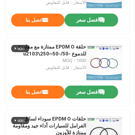
الأسعار：قابل للتفاوض
افضل سعر
اتصل بنا
حلقة EPDM O ممتازة مع مقاومة
للدموع -50/-50~250\u2103
MOQ：1000
الأسعار：قابل للتفاوض
افضل سعر
اتصل بنا
منزل
المنتجات
حلقات EPDM O سوداء لسائل
الفرامل للسيارات أداء جيد ومقاومة
ممتازة للأوزون
أشرطة فيديو