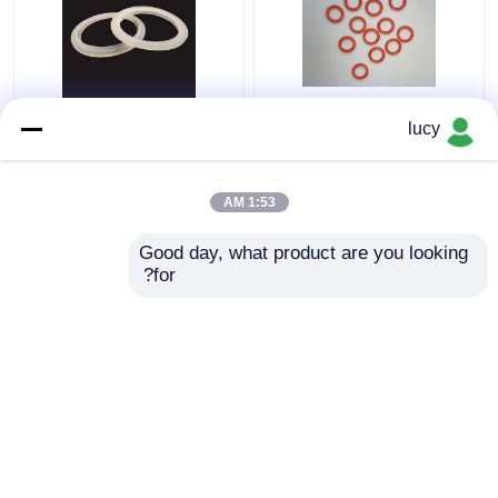
60-70 صلابة SI سيليكون
الأبيض سيليكون المطاط
lucy
يا حلقات الختم للأجهزة
ختم العزل الكهربائي
الصغيرة
للأجهزة المنزلية
1:53 AM
افضل سعر
افضل سعر
Good day, what product are you looking 
for?
اتصل بنا
اتصل بنا
عرض المزيد
منزل
حول نا
اتصل بنا
Desktop Site