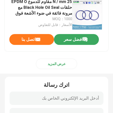
25 N / mm مقاوم للدموع EPDM O
حلقات Black Hole Oil Seal مع
PTFE المغلفة يا الدائري
مرونة فائقة في ضوء الأشعة فوق
البنفسجية منخفضة درجة الحرارة
MOQ：1000
الأسعار：قابل للتفاوض
حلقة O مطلية بالتفلون
افضل سعر
اتصل بنا
حلقة احتياطية
الأختام المستعبدة
عرض المزيد
أختام الزيت
اترك رسالة
يا الدائري كيت