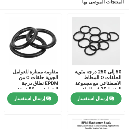
المنتجات الموصى بها
50 إلى 250 درجة مئوية
مقاومة ممتازة للعوامل
الحلقات O المطاط
الجوية حلقات O من
الاصطناعي مع مجموعة
EPDM نطاق درجة
الضغط 35 في المئة
الحرارة من 50 درجة
منزل
مصممة لإغلاق طويل
مئوية تحت الصفر إلى
إرسال استفسار
إرسال استفسار
الأمد
250 درجة مئوية مع
مقاومة تآكل فائقة
المنتجات
أشرطة فيديو