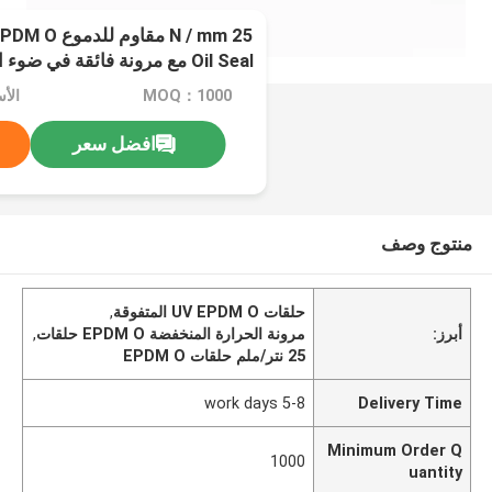
Oil Seal مع مرونة فائقة في ض
منخفضة درجة الحرارة
MOQ：1000
الأ
افضل سعر
منتوج وصف
حلقات UV EPDM O المتفوقة
,
أبرز:
مرونة الحرارة المنخفضة EPDM O حلقات
,
25 نتر/ملم حلقات EPDM O
5-8 work days
Delivery Time
Minimum Order Q
1000
uantity