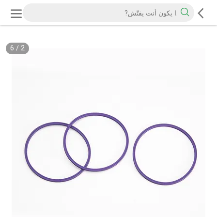
6
/
2