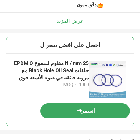
يدقّق ممون
عرض المزيد
احصل على افضل سعر ل
25 N / mm مقاوم للدموع EPDM O
حلقات Black Hole Oil Seal مع
مرونة فائقة في ضوء الأشعة فوق
البنفسجية منخفضة درجة الحرارة
MOQ： 1000
استمر