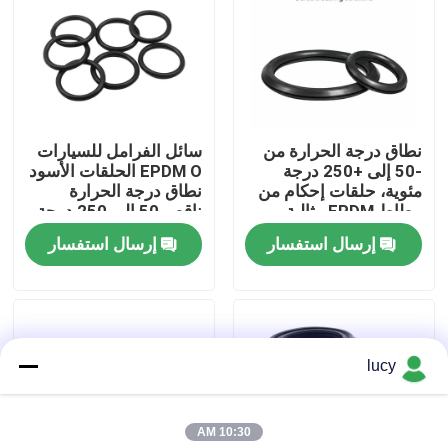
حول بنا
جولة في المعمل
نطاق درجة الحرارة من
سائل الفرامل للسيارات
-50 إلى +250 درجة
EPDM O الحلقات الأسود
ضبط الجودة
مئوية، حلقات إحكام من
نطاق درجة الحرارة
مطاط EPDM مثالية
ناقص 50 إلى 250 درجة
لتطبيقات تصنيع
عناصر الختم للأنظمة
إرسال استفسار
إرسال استفسار
اتصل بنا
السيارات، حلول إحكام
الميكانيكية
متينة.
أخبار
lucy
جميع القضايا
10:30 AM
حلقات مطاطية