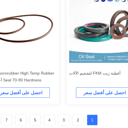
أغطية زيت FKM لتشحيم الآلات
uororubber High Temp Rubber
Seal 70-90 Hardness أخضر بني
احصل على أفضل سعر
احصل على أفضل سعر
7
6
5
4
3
2
1