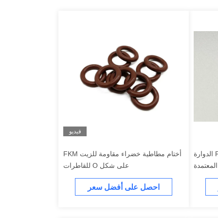
فيديو
محرك الأختام المطاطية FKM الدوارة
أختام مطاطية خضراء مقاومة للزيت FKM
على شكل O للقاطرات
احصل على أفضل سعر