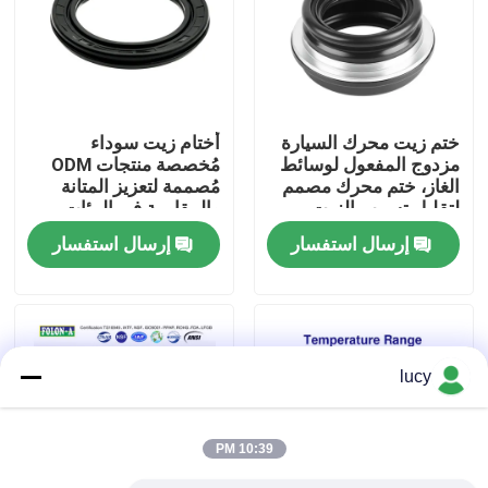
حول بنا
جولة في المعمل
ختم زيت محرك السيارة
أختام زيت سوداء
مزدوج المفعول لوسائط
مُخصصة منتجات ODM
الغاز، ختم محرك مصمم
مُصممة لتعزيز المتانة
ضبط الجودة
لتقليل تسرب الزيت
والمقاومة في البيئات
وزيادة متانة المحرك
القاسية
إرسال استفسار
إرسال استفسار
اتصل بنا
أخبار
lucy
جميع القضايا
10:39 PM
حلقات مطاطية