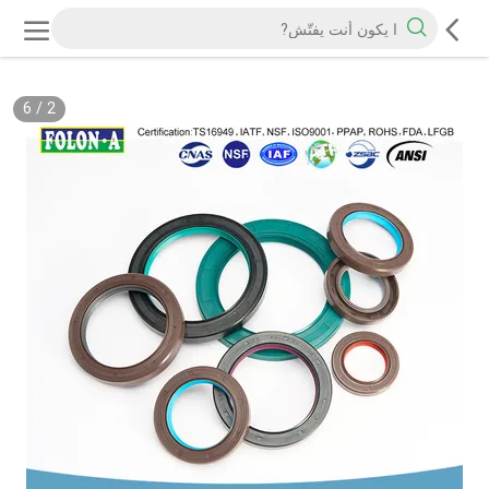
6
/
2