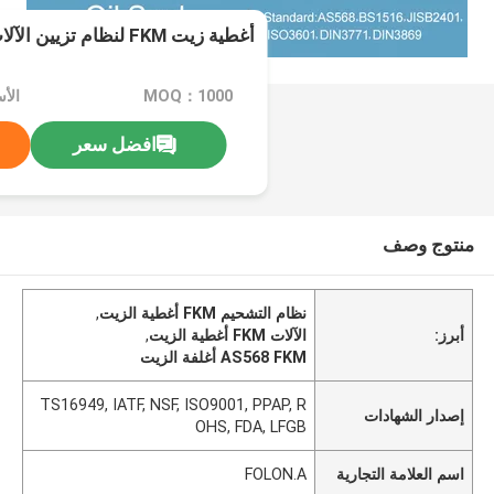
أغطية زيت FKM لنظام تزيين الآلات
MOQ：1000
الأ
افضل سعر
منتوج وصف
نظام التشحيم FKM أغطية الزيت
,
أبرز:
الآلات FKM أغطية الزيت
,
AS568 FKM أغلفة الزيت
TS16949, IATF, NSF, ISO9001, PPAP, R
إصدار الشهادات
OHS, FDA, LFGB
اسم العلامة التجارية
FOLON.A