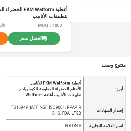
أغطية FKM Walform 
لتطبيقات الأنابيب
MOQ：1000
الأ
افضل سعر
منتوج وصف
أغطية FKM Walform للأنابيب
,
أبرز:
الأختام الخضراء المقاومة للكيماويات
,
تطبيقات الأنابيب أغلفة Walform
TS16949, IATF, NSF, ISO9001, PPAP, R
إصدار الشهادات
OHS, FDA, LFGB
اسم العلامة التجارية
FOLON.A