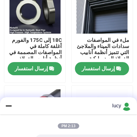
حول بنا
جولة في المعمل
ملء في المواصفات
18C إلى 175C والفورم
سدادات الميناء والملاجئ
أغلفة كاملة في
التي تتميز أنظمة أنابيب
المواصفات المصممة في
ضبط الجودة
الفولاذ الهيدروليكية
أنظمة أنابيب الفولاذ
مصممة لضغط عال
الهيدروليكية الضغط
إرسال استفسار
إرسال استفسار
ودرجة حرارة عالية
العالي ودرجة الحرارة
اتصل بنا
العالية
أخبار
lucy
جميع القضايا
2:13 PM
حلقات مطاطية