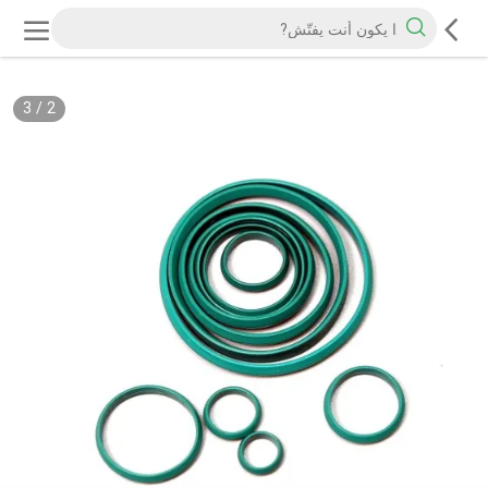
3
/
2