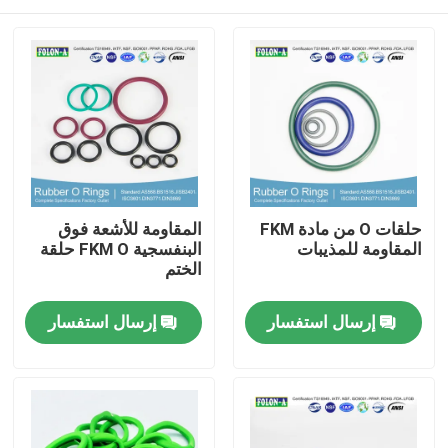
حلقات O من مادة FKM
المقاومة للأشعة فوق
المقاومة للمذيبات
البنفسجية FKM O حلقة
الختم
منزل
إرسال استفسار
إرسال استفسار
المنتجات
أشرطة فيديو