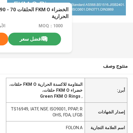
الحرارية
MOQ：1000
الأ
افضل سعر
منتوج وصف
المقاومة للاكسدة الحرارية FKM O حلقات،
أبرز:
خضراء FKM O حلقات،
Green FKM O Rings
,
TS16949, IATF, NSF, ISO9001, PPAP, R
إصدار الشهادات
OHS, FDA, LFGB
اسم العلامة التجارية
FOLON.A