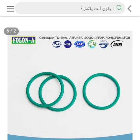
5
/
2