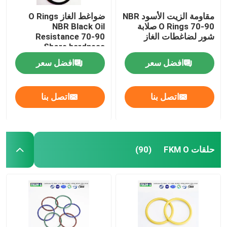
مقاومة الزيت الأسود NBR
ضواغط الغاز O Rings
O Rings 70-90 صلابة
NBR Black Oil
شور لضاغطات الغاز
Resistance 70-90
Shore hardness
افضل سعر
افضل سعر
اتصل بنا
اتصل بنا
حلقات FKM O
(90)