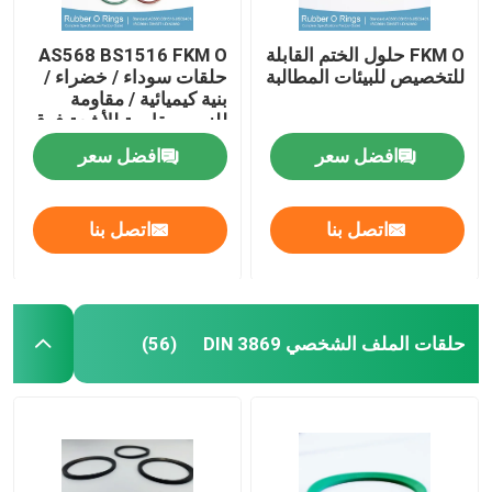
FKM O حلول الختم القابلة
AS568 BS1516 FKM O
للتخصيص للبيئات المطالبة
حلقات سوداء / خضراء /
بنية كيميائية / مقاومة
للزيت مقاومة للأشعة فوق
البنفسجية
افضل سعر
افضل سعر
اتصل بنا
اتصل بنا
حلقات الملف الشخصي DIN 3869
(56)