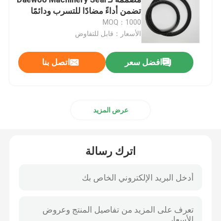
تضمن أداءً مضادًا للتسرب ودائمًا
MOQ：1000
حلقات NBR يا
الأسعار：قابل للتفاوض
حلقات FKM O
افضل سعر
اتصل بنا
حلقات الملف الشخصي DIN 3869
عرض المزيد
حلقات سيليكون يا
اترك رسالة
حلقات EPDM
وولفورم سيلز
قطع غيار مطاطية مخصصة