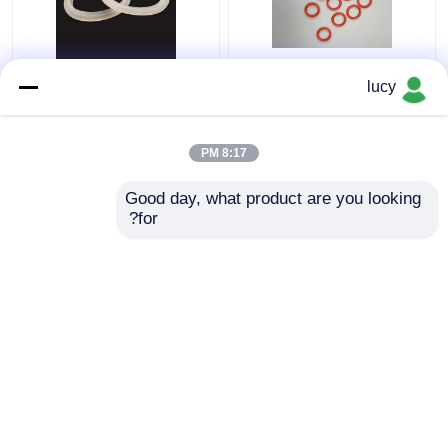
60-70 صلابة SI سيليكون
الأبيض سيليكون المطاط
lucy
يا حلقات الختم للأجهزة
ختم العزل الكهربائي
الصغيرة
للأجهزة المنزلية
8:17 PM
افضل سعر
افضل سعر
Good day, what product are you looking 
for?
اتصل بنا
اتصل بنا
عرض المزيد
منزل
حول نا
اتصل بنا
Desktop Site
خريطة الموقع
سياسة الخصوصية