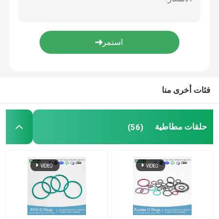
PTFE المغلفة يا الدائري
حلقة O مطلية بالتفلون
حلقة احتياطية
فئات أخرى منا
الأختام المستعبدة
حلقات مطاطية
(56)
أختام الزيت
يا الدائري كيت