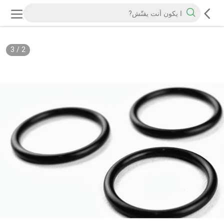
3
/
2