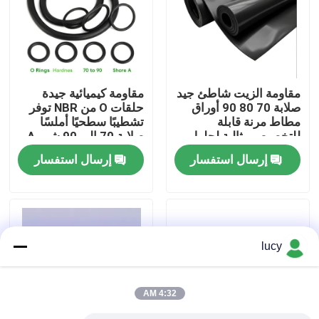
حول بنا
جولة في المعمل
مقاومة الزيت شاطئ جيد
مقاومة كيميائية جيدة
صلابة 70 80 90 أوراق
حلقات O من NBR توفر
مطاط مرنة قابلة
تشطيبًا سطحيًا أملسًا
ضبط الجودة
للتخصيص مثالية لحلول
صلابة 70 إلى 90 شور A
الختم والغسيل
أختام لصناعات النفط
إرسال استفسار
إرسال استفسار
والغاز والمواد الكيميائية
اتصل بنا
أخبار
lucy
جميع القضايا
4:32 AM
حلقات مطاطية