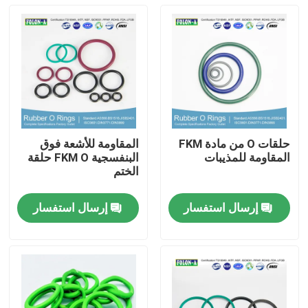
حلقات O من مادة FKM
المقاومة للأشعة فوق
المقاومة للمذيبات
البنفسجية FKM O حلقة
الختم
إرسال استفسار
إرسال استفسار
منزل
المنتجات
أشرطة فيديو