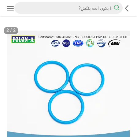
2
/
2