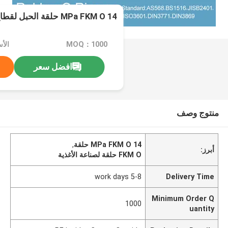
14 MPa FKM O حلقة الحبل لقطاع الغذاء
MOQ：1000
الأ
افضل سعر
منتوج وصف
14 MPa FKM O حلقة
,
أبرز:
FKM O حلقة لصناعة الأغذية
5-8 work days
Delivery Time
Minimum Order Q
1000
uantity