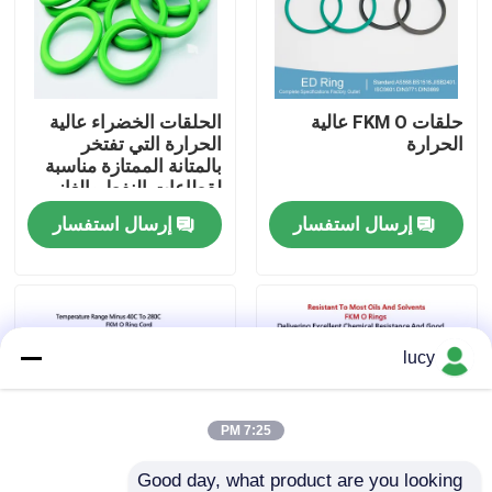
حول بنا
حلقات FKM O عالية
الحلقات الخضراء عالية
جولة في المعمل
الحرارة
الحرارة التي تفتخر
بالمتانة الممتازة مناسبة
لقطاعات النفط والغاز
ضبط الجودة
والطاقة التي تتطلب
إرسال استفسار
إرسال استفسار
مكونات مقاومة للحرارة
اتصل بنا
أخبار
lucy
جميع القضايا
7:25 PM
حلقات مطاطية
Good day, what product are you looking 