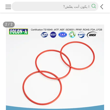
2
/
2