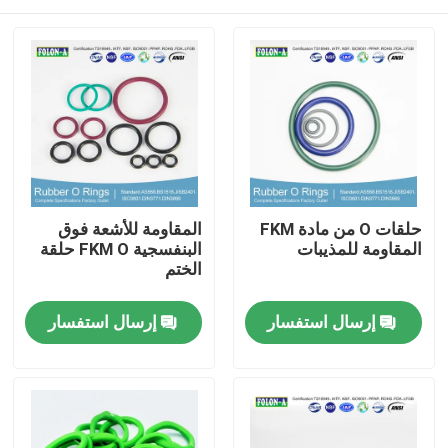
حلقات O من مادة FKM
المقاومة للأشعة فوق
المقاومة للمذيبات
البنفسجية FKM O حلقة
الختم
منزل
إرسال استفسار
إرسال استفسار
المنتجات
أشرطة فيديو