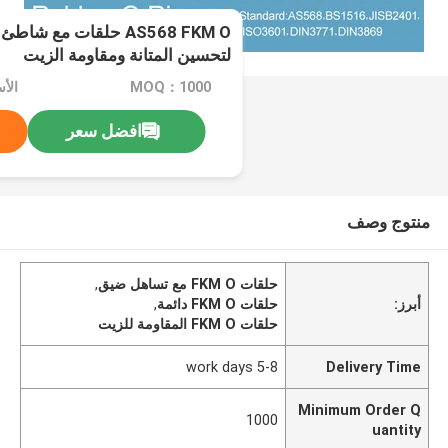
لتحسين المتانة ومقاومة الزيت
MOQ：1000
الأ
افضل سعر
منتوج وصف
حلقات FKM O مع تساهل ضيق
,
أبرز:
حلقات FKM O دائمة
,
حلقات FKM O المقاومة للزيت
5-8 work days
Delivery Time
Minimum Order Q
1000
uantity