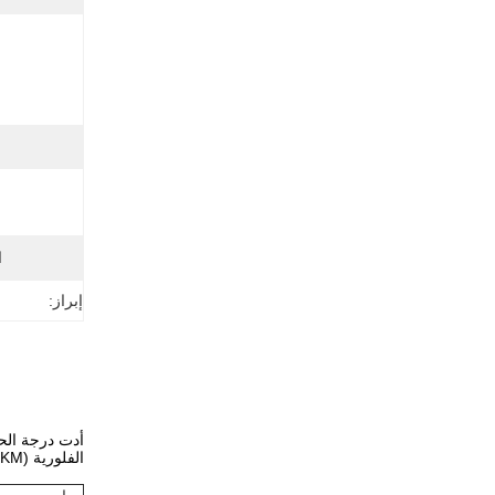
ا
إبراز:
أدت درجة الحر
الفلورية (FKM) في حقن الوقود وأنظمة توصيل الوقود.