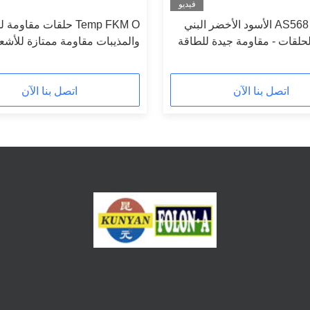
فيديو
AS568 BS1516 الأسود الأخضر البني
Temp FKM O حلقات مقاوم
FKM الحلقات - مقاومة جيدة للطاقة
والمذيبات مقاومة ممتازة للأشع
فوق البنفسجية للزيت الكيميائي -40 °C
البنفسجية -40C إلى 280C
اتصل بنا الآن
اتصل بنا الآن