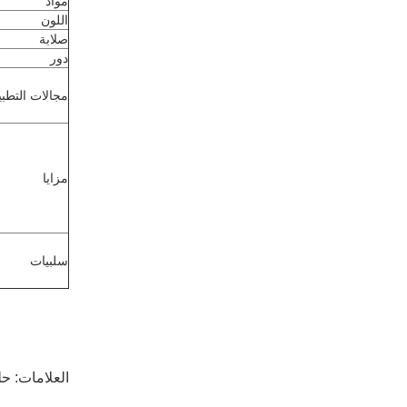
مواد
اللون
صلابة
دور
مجالات التطبي
مزايا
سلبيات
العلامات:
حلقات O ذ