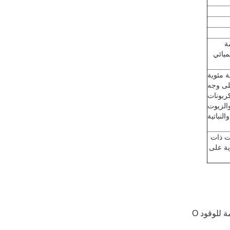
ة
ميائي
لى وجه
ربونات
والزيوت
النباتية
ات ذات
ية على
 للوقود O