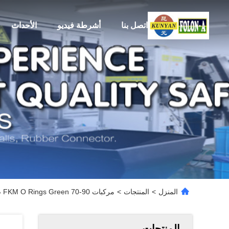
اتصل بنا
أشرطة فيديو
الأحداث
المنزل
>
المنتجات
>
مركبات FKM O Rings Green 70-90 صلابة مقاومة للمذيبات
المنتجات