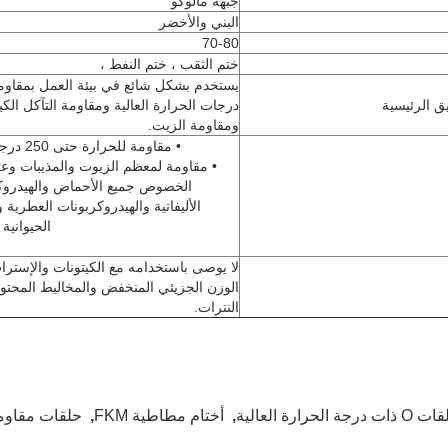
جبهة مالوكو
البني والأخضر
70-80
ختم الثقب ، ختم النفط ،
يستخدم بشكل شائع في بيئة العمل بمقاوم
ق الرئيسية
درجات الحرارة العالية ومقاومة التآكل الكي
ومقاومة الزيت.
• مقاومة للحرارة حتى 250 درجة مئوية
• مقاومة لمعظم الزيوت والمذيبات وع
الخصوص جميع الأحماض والهيدروك
الأليفاتية والهيدروكربونات العطرية 
الحيوانية و
لا يوصى باستخدامه مع الكيتونات والإستر
الوزن الجزيئي المنخفض والمخاليط المحتو
النترات.
ات درجة الحرارة العالية
,
أختام مطاطية FKM
,
حلقات مقاومة