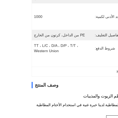
د الأدنى لكمية:
1000
فاصيل التغليف:
PE من الداخل، كرتون من الخارج
TT ، L/C ، D/A ، D/P ، T/T ، 
شروط الدفع:
Western Union
وصف المنتج
لمطاطية.لدينا خبرة غنية في استخدام الأختام المطاطية