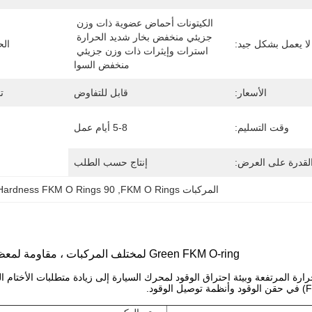
الكيتونات أحماض عضوية ذات وزن 
جزيئي منخفض بخار شديد الحرارة 
لا يعمل بشكل جيد:
الح
استرات وإيثرات ذات وزن جزيئي 
منخفض السوا
الأسعار:
قابل للتفاوض
ت
وقت التسليم:
5-8 أيام عمل
لقدرة على العرض:
إنتاج حسب الطلب
المركبات FKM O Rings
, 
90 Hardness FKM O Rings
Green FKM O-ring لمختلف المركبات ، مقاومة لمعظم الزيوت والمذيبات
ارة المرتفعة وبيئة احتراق الوقود لمحرك السيارة إلى زيادة متطلبات الأختام ا