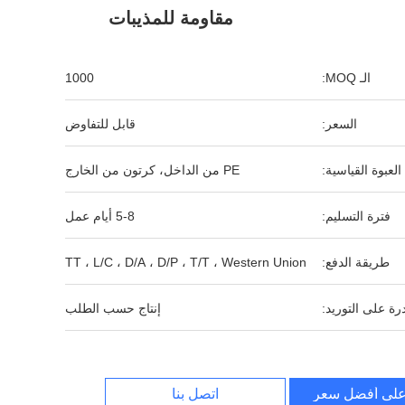
مقاومة للمذيبات
الـ MOQ:
1000
السعر:
قابل للتفاوض
العبوة القياسية:
PE من الداخل، كرتون من الخارج
فترة التسليم:
5-8 أيام عمل
طريقة الدفع:
TT ، L/C ، D/A ، D/P ، T/T ، Western Union
رة على التوريد:
إنتاج حسب الطلب
لى أفضل سعر
اتصل بنا