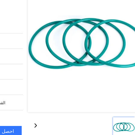
القد
احصل ع