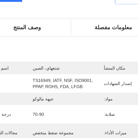
معلومات مفصلة
وصف المنتج
مكان المنشأ
شنغهاي، الصين
اسم ا
TS16949, IATF, NSF, ISO9001, 
إصدار الشهادات
PPAP, ROHS, FDA, LFGB
مواد:
جبهة مالوكو
صلابة:
70-90
درجة ح
ميزات الأداء:
مجموعة ضغط منخفض
مجالات الت