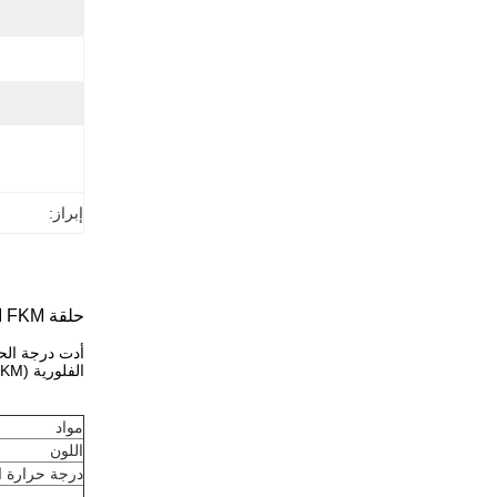
إبراز:
حلقة FKM الخضراء لنظام الوقود ودرجات الحرارة العالية ومقاومة التآكل
أدت درجة الحر
الفلورية (FKM) في حقن الوقود وأنظمة توصيل الوقود.
مواد
اللون
درجة حرارة ا