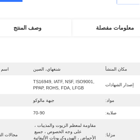
معلومات مفصلة
وصف المنتج
مكان المنشأ
شنغهاي، الصين
اسم ا
TS16949, IATF, NSF, ISO9001, 
إصدار الشهادات
PPAP, ROHS, FDA, LFGB
مواد:
جبهة مالوكو
صلابة:
70-90
مقاومة لمعظم الزيوت والمذيبات ، 
على وجه الخصوص ، جميع 
مزايا:
مجالات الت
الأحماض ، الهيدروكربونات الأليفاتية 