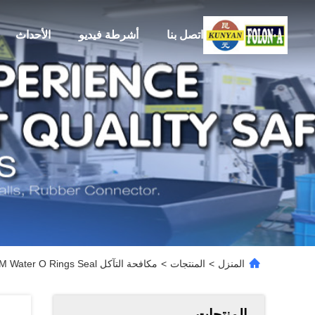
اتصل بنا
أشرطة فيديو
الأحداث
المنزل
>
المنتجات
>
مكافحة التآكل FKM Water O Rings Seal مقاومة درجات الحرارة العالية لنظام الوقود
المنتجات