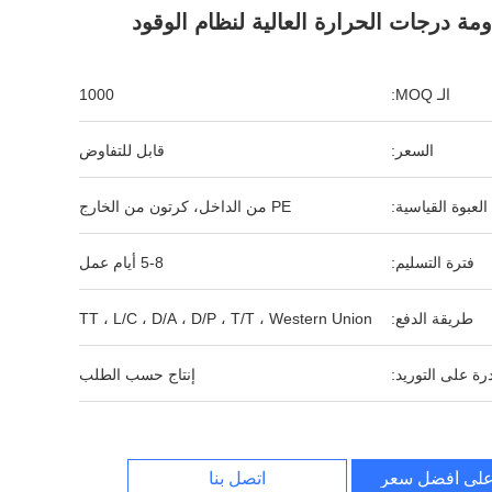
مة درجات الحرارة العالية لنظام الوقود
الـ MOQ:
1000
السعر:
قابل للتفاوض
العبوة القياسية:
PE من الداخل، كرتون من الخارج
فترة التسليم:
5-8 أيام عمل
طريقة الدفع:
TT ، L/C ، D/A ، D/P ، T/T ، Western Union
رة على التوريد:
إنتاج حسب الطلب
لى أفضل سعر
اتصل بنا