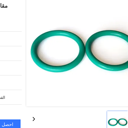
مقاو
القد
احصل ع