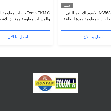
فيديو
AS568 BS1516 الأسود الأخضر البني
Temp FKM O حلقات مقاوم
FKM الحلقات - مقاومة جيدة للطاقة
والمذيبات مقاومة ممتازة للأشع
فوق البنفسجية للزيت الكيميائي -40 °C
البنفسجية -40C إلى 280C
اتصل بنا الآن
اتصل بنا الآن