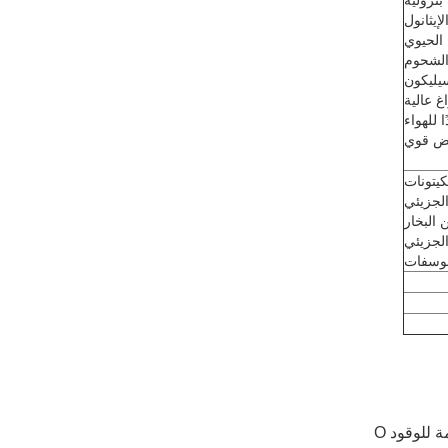
بترولية
لإيثانول
 الحيوي
الشحوم
ليكون
غ عالية
 للهواء
ض قوي
كيتونات
لجزيئي
البخار
لجزيئي
لفوسفات
 للوقود O