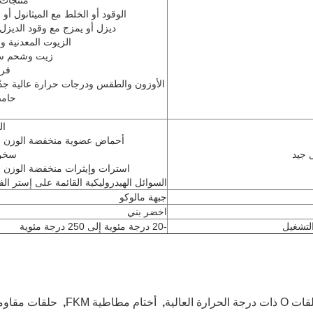
منتجات 
الوقود أو الخلط مع الميثانول أو ا
ديزل أو يمزج مع وقود الديزل
الزيوت المعدنية و
زيت وشحم سي
فرا
الأوزون والطقس ودرجات حرارة عالية جدًا
حام
ال
أحماض عضوية منخفضة الوزن ا
 جيد
سخن 
استرات وإيثرات منخفضة الوزن ا
السوائل الهيدروليكية القائمة على إستر ا
جبهة مالوكو
اخضر بني
لتشغيل
-20 درجة مئوية إلى 250 درجة مئوية
ات درجة الحرارة العالية
,
أختام مطاطية FKM
,
حلقات مقاومة