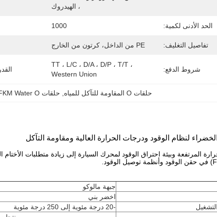
، الهيدروك
الحد الأدنى لكمية:
1000
تفاصيل التغليف:
PE من الداخل، كرتون من الخارج
TT ، L/C ، D/A ، D/P ، T/T ، 
شروط الدفع:
القد
Western Union
حلقات O المقاومة للتآكل للمياه
, 
حلقات FKM Water O
ارة المرتفعة وبيئة احتراق الوقود لمحرك السيارة إلى زيادة متطلبات الأختام ا
جبهة مالوكو
اخضر بني
لتشغيل
-20 درجة مئوية إلى 250 درجة مئوية