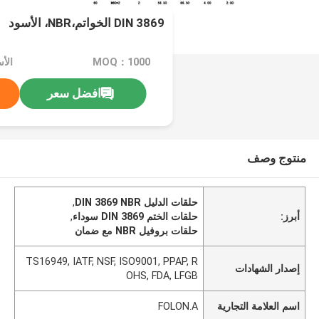
DIN 3869 الخواتم،NBR، الأسود
MOQ：1000
الأ
افضل سعر
منتوج وصف
حلقات الدليل DIN 3869 NBR
,
أبرز:
حلقات الختم DIN 3869 سوداء
,
حلقات بروفيل NBR مع ضمان
TS16949, IATF, NSF, ISO9001, PPAP, R
إصدار الشهادات
OHS, FDA, LFGB
اسم العلامة التجارية
FOLON.A