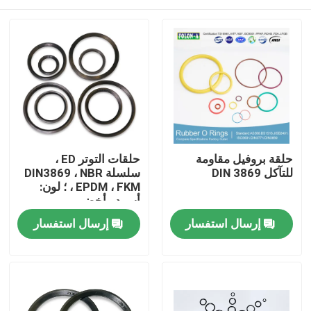
حلقة بروفيل مقاومة
حلقات التوتر ED ،
للتآكل DIN 3869
سلسلة DIN3869 ، NBR
، EPDM ، FKM ؛ لون:
أسود ، أخضر
منزل
إرسال استفسار
إرسال استفسار
المنتجات
أشرطة فيديو