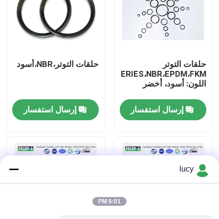
حول بنا
جولة في المعمل
حلقات التوتر
حلقات التوتر،NBR،أسود
ED،DIN3869SERIES،NBR،EPDM،FKM؛
اللون: أسود، أخضر
ضبط الجودة
إرسال استفسار
إرسال استفسار
اتصل بنا
أخبار
lucy
جميع القضايا
6:01 PM
حلقات مطاطية