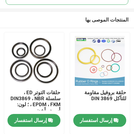
المنتجات الموصى بها
حلقة بروفيل مقاومة
حلقات التوتر ED ،
منزل
للتآكل DIN 3869
سلسلة DIN3869 ، NBR
، EPDM ، FKM ؛ لون:
أسود ، أخضر
المنتجات
إرسال استفسار
إرسال استفسار
أشرطة فيديو