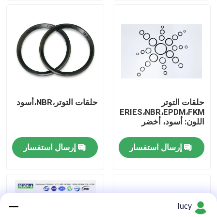
حول بنا
جولة في المعمل
ضبط الجودة
حلقات التوتر
حلقات التوتر،NBR،أسود
ED،DIN3869SERIES،NBR،EPDM،FKM؛
اتصل بنا
اللون: أسود، أخضر
إرسال استفسار
إرسال استفسار
أخبار
جميع القضايا
lucy
حلقات مطاطية