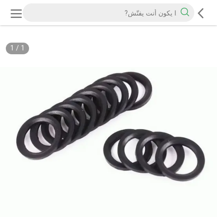
1
/
1