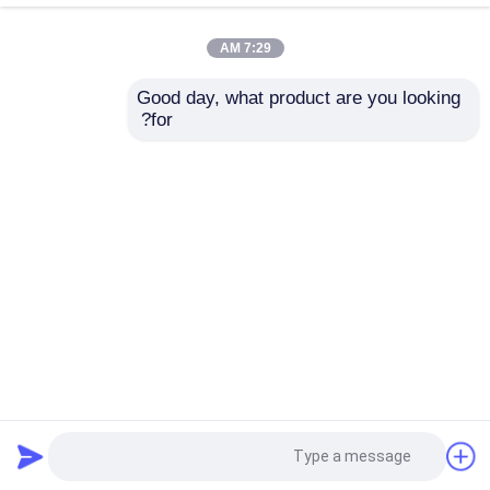
7:29 AM
حلقات NBR يا
Good day, what product are you looking 
for?
DIN 3869 الخواتم،NBR،
حلقات بروفيل هيدروليكية
حلقات FKM O
الأسود
DIN 3869 مع أداء الختم
إلى 400 بار ضغط
حلقات الملف الشخصي DIN 3869
إرسال استفسار
إرسال استفسار
حلقات سيليكون يا
منزل
حول نا
اتصل بنا
Desktop Site
حلقات EPDM
خريطة الموقع
سياسة الخصوصية
وولفورم سيلز
جودة
حلقات مطاطية
مصنع الصين.Copyright © 2026
Jiangsu Kunyuan Rubber & Plastic Technology
قطع غيار مطاطية مخصصة
Co.,Ltd. All Rights Reserved.