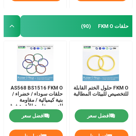
حلقات FKM O
(90)
FKM O حلول الختم القابلة
AS568 BS1516 FKM O
للتخصيص للبيئات المطالبة
حلقات سوداء / خضراء /
بنية كيميائية / مقاومة
للزيت مقاومة للأشعة فوق
البنفسجية
افضل سعر
افضل سعر
اتصل بنا
اتصل بنا