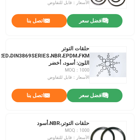
الأسعار：قابل للتفاوض
افضل سعر
اتصل بنا
حلقات التوتر
ED،DIN3869SERIES،NBR،EPDM،FKM؛
اللون: أسود، أخضر
MOQ：1000
الأسعار：قابل للتفاوض
افضل سعر
اتصل بنا
منزل
المنتجات
حلقات التوتر،NBR،أسود
MOQ：1000
أشرطة فيديو
الأسعار：قابل للتفاوض