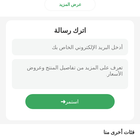
عرض المزيد
PTFE المغلفة يا الدائري
اترك رسالة
حلقة O مطلية بالتفلون
حلقة احتياطية
الأختام المستعبدة
أختام الزيت
يا الدائري كيت
فئات أخرى منا