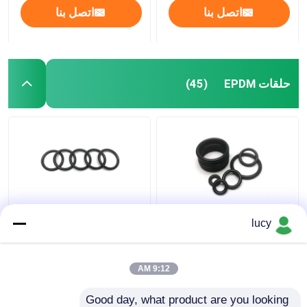
اتصل بنا
اتصل بنا
حلقات EPDM
(45)
70-80 صلابة حلقات
أسود مخصص EPDM
lucy
EPDM O ذات مقاومة
حلقة طوقا العزل
منخفضة للبخار باللون
الكهربائي المقاومة
الأسود في المعدات الطبية
الكيميائية
9:12 AM
افضل سعر
افضل سعر
Good day, what product are you looking 