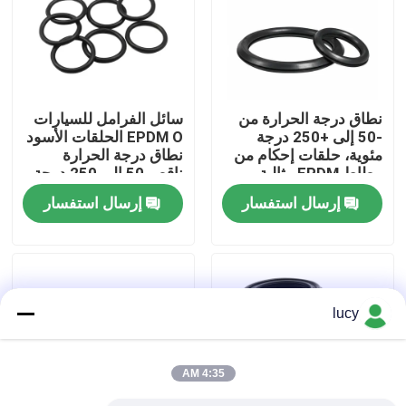
حول بنا
جولة في المعمل
نطاق درجة الحرارة من
سائل الفرامل للسيارات
-50 إلى +250 درجة
EPDM O الحلقات الأسود
مئوية، حلقات إحكام من
نطاق درجة الحرارة
ضبط الجودة
مطاط EPDM مثالية
ناقص 50 إلى 250 درجة
لتطبيقات تصنيع
عناصر الختم للأنظمة
إرسال استفسار
إرسال استفسار
السيارات، حلول إحكام
الميكانيكية
اتصل بنا
متينة.
أخبار
lucy
جميع القضايا
4:35 AM
حلقات مطاطية