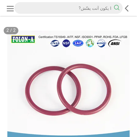
2
/
2