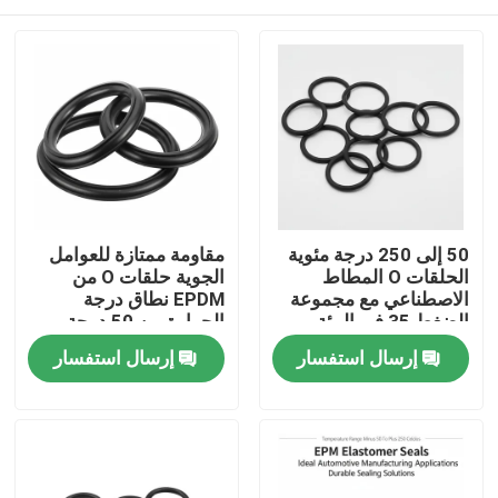
50 إلى 250 درجة مئوية
مقاومة ممتازة للعوامل
الحلقات O المطاط
الجوية حلقات O من
الاصطناعي مع مجموعة
EPDM نطاق درجة
الضغط 35 في المئة
الحرارة من 50 درجة
مصممة لإغلاق طويل
مئوية تحت الصفر إلى
منزل
إرسال استفسار
إرسال استفسار
الأمد
250 درجة مئوية مع
مقاومة تآكل فائقة
المنتجات
أشرطة فيديو