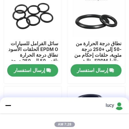
حول بنا
جولة في المعمل
نطاق درجة الحرارة من
سائل الفرامل للسيارات
-50 إلى +250 درجة
EPDM O الحلقات الأسود
ضبط الجودة
مئوية، حلقات إحكام من
نطاق درجة الحرارة
مطاط EPDM مثالية
ناقص 50 إلى 250 درجة
لتطبيقات تصنيع
عناصر الختم للأنظمة
إرسال استفسار
إرسال استفسار
اتصل بنا
السيارات، حلول إحكام
الميكانيكية
متينة.
أخبار
lucy
جميع القضايا
7:28 AM
حلقات مطاطية