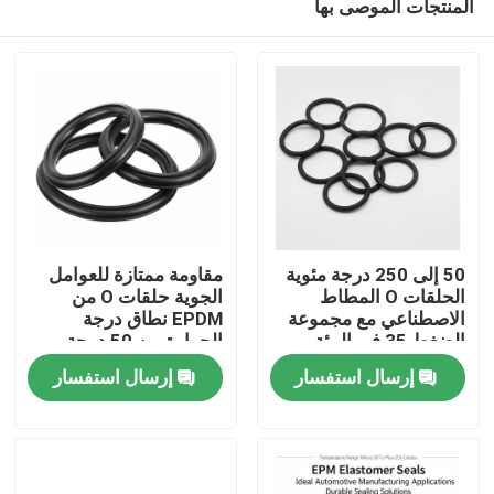
المنتجات الموصى بها
50 إلى 250 درجة مئوية
مقاومة ممتازة للعوامل
الحلقات O المطاط
الجوية حلقات O من
الاصطناعي مع مجموعة
EPDM نطاق درجة
الضغط 35 في المئة
الحرارة من 50 درجة
منزل
مصممة لإغلاق طويل
مئوية تحت الصفر إلى
إرسال استفسار
إرسال استفسار
الأمد
250 درجة مئوية مع
مقاومة تآكل فائقة
المنتجات
أشرطة فيديو