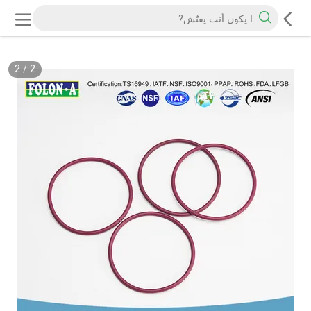
2
/
2