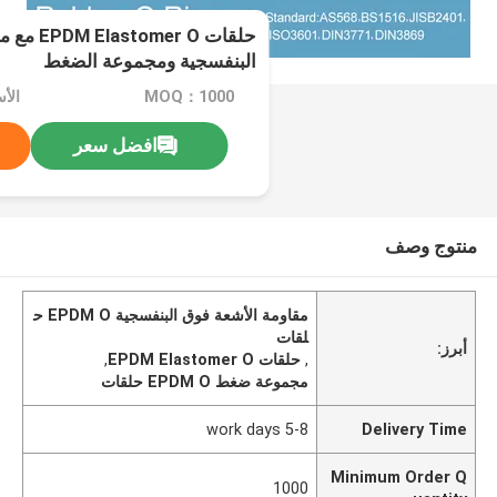
حلقات er O
البنفسجية ومجموعة الضغط
MOQ：1000
الأ
افضل سعر
منتوج وصف
مقاومة الأشعة فوق البنفسجية EPDM O ح
لقات
أبرز:
,
حلقات EPDM Elastomer O
,
مجموعة ضغط EPDM O حلقات
5-8 work days
Delivery Time
Minimum Order Q
1000