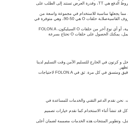
التعبئة والتغليف تشمل PE داخل،علبة خارجية، ومدة التسليم عادة ما تكون 5-8 أيام عمل. شروط الدفع هي TT، وقدرة العرض تستند إلى الطلب على
FOLON السيليكون O هو -60 درجة مئوية إلى 230 درجة مئوية، مما يجعلها مناسبة للاستخدام في مجموعة واسعة من
البيئات.تم تصميمها لتحمل درجات الحرارة الشديدة وتقدم أداءً موثوقًا في الختم حتى في الظروف القاسيةصلابة حلقات O هي 50-90، وهي متوفرة في
سواء كنت بحاجة إلى حلقات O عالية الحرارة للمحركات، حلقات EPDM O للتطبيقات الصناعية، أو أي نوع آخر من حلقات O السيليكون، FOLON.A
مصنع لديه مجموعة واسعة من المنتجات لتلبية احتياجاتك.مع وقت التنفيذ من 7 إلى 10 أيام عمل، يمكنك الحصول على حلقات O تحتاج بسرعة
الطلب هو 1000 و الأسعار قابلة للتفاوض. نحن نضع حلقاتنا مع PE في الداخل و كرتون في الخارج للتسليم الآمن.وقت التسليم لدينا
حلقات السيليكون لدينا مصنوعة باستخدام أحدث التكنولوجيا في ضغط القالب، وضمان منتج دقيق ومتسق في كل مرة. ثق في FOLON.A لاحتياجات
ت. نحن نقدم الدعم التقني والخدمات للمساعدة في
كل قد تنشأ أثناء الاستخدام.كما نقدم خيارات تصميم
الفشل، وتطوير المنتجات.هذه الخدمات مصممة لضمان أعلى