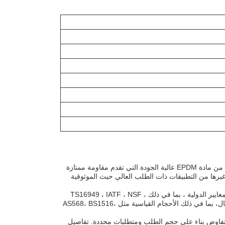
حلقات EPDM O هي أيضا خيار شائع لمجموعة واسعة من التطبيقات. هذه حلقات O مصنوعة من مادة EPDM عالية الجودة التي تقدم مقاومة ممتازة
وغيرها من التطبيقات ذات الطلب العالي حيث الموثوقية
يتم تصنيع حلقات FOLON.A Factory السيليكون O في الصين ومعتمدة لتلبية مجموعة من المعايير الدولية ، بما في ذلك TS16949 ، IATF ، NSF ،
ISO9001 ، PPAP ، ROHS ، FDA ، و LFGB.تتوفر في مجموعة متنوعة من الأحجام والأشكال، بما في ذلك الأحجام القياسية مثل AS568، BS1516،
السيليكون O هو 1000 وحدة، والأسعار قابلة للتفاوض بناء على حجم الطلب ومتطلبات محددة. تفاصيل