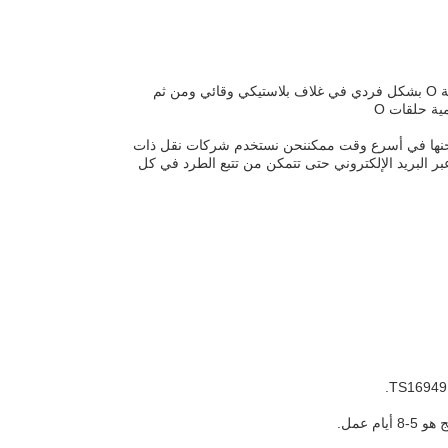
حلقات السيليكون O الخاصة بنا معبأة بعناية لضمان جودتها ومتانتها أثناء الشحنيتم لف كل حلقة O بشكل فردي في غلاف بلاستيكي وقائي ومن ثم
ة حلقات O
موثوقة لعملائنا يتم معالجة الطلبات خلال 24 ساعة ويتم شحنها في أسرع وقت ممكننحن نستخدم شركات نقل ذات
 البريد الإلكتروني حتى تتمكن من تتبع الطرد في كل