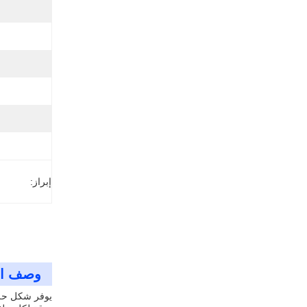
إبراز:
وصف ال