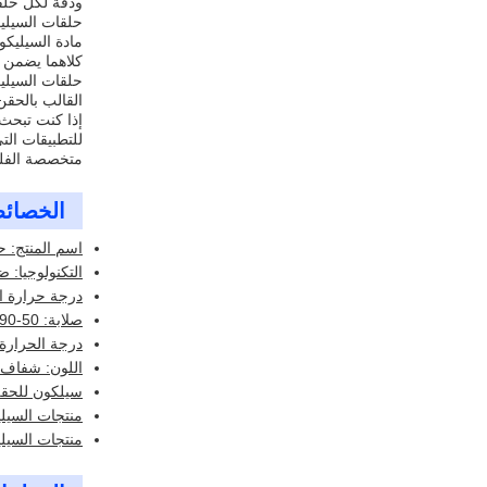
ودقة لكل حلقة O المن
مادة السيليك
كلاهما يضمن من
القالب بالحقن
إذا كنت تبحث عن حلقة O التي تقدم مقاومة استثنائية للمياه والمتانة، حلقات O الس
متخصصة الفلور
الخصائ
اسم المنتج: ح
التكنولوجيا: 
درجة حرارة العمل: -50
صلابة: 50-90
درجة الحرارة: -60 ~ 50
اللون: شفاف
سيلكون للحق
منتجات السيل
منتجات السيل