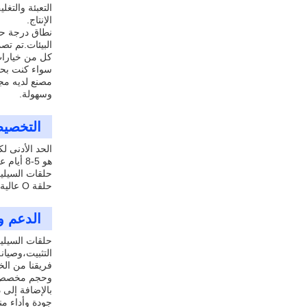
الإنتاج.
كل من خيارا
وسهولة.
التخصي
هو 5-8 أيام عمل مع شروط الدفع من TTمع الإنتاج حسب الطلب، يمكننا تلبية احتياجاتك كما تظهر.
حلقة O عالية الحرارة.
الدعم و
حلقات السيلي
التثبيت،وصيانة
فريقنا من الخ
وحجم مخصص لت
بالإضافة إلى 
جودة وأداء منت