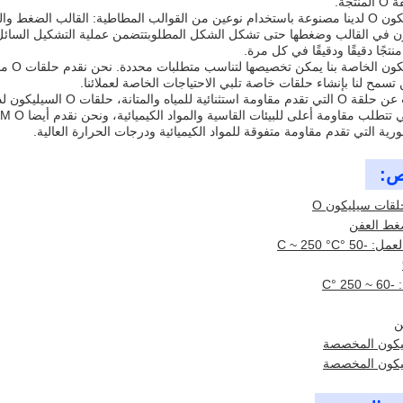
تجة.
حلقات السيليكون O لدينا مصنوعة باستخدام نوعين من القوالب المطاطية: القالب 
ون في القالب وضغطها حتى تشكل الشكل المطلوبتتضمن عملية التشكيل السائل ص
تجًا دقيقًا ودقيقًا في كل مرة.
حلقات 
 تسمح لنا بإنشاء حلقات خاصة تلبي الاحتياجات الخاصة لعملائنا.
يليكون لدينا هي خيار ممتاز.بما في ذلك السياراتالصناعية والفضاء.
ية التي تقدم مقاومة متفوقة للمواد الكيميائية ودرجات الحرارة العالية.
ص:
لقات سيليكون O
ضغط العفن
 °C ~ 250 °C
2 °C
ن
يكون المخصصة
يكون المخصصة