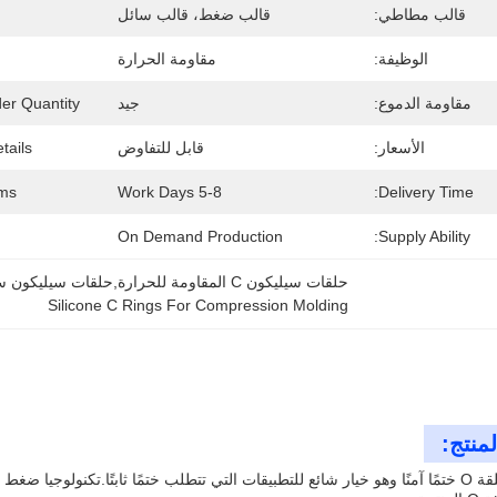
قالب مطاطي:
قالب ضغط، قالب سائل
الوظيفة:
مقاومة الحرارة
مقاومة الدموع:
جيد
r Quantity:
الأسعار:
قابل للتفاوض
ails:
ms:
5-8 Work Days
Delivery Time:
On Demand Production
Supply Ability:
حلقات سيليكون C المقاومة للحرارة,حلقات سيليكون سي للصقيع الضغط
Silicone C Rings For Compression Molding
منتج:
يوفر شكل حلقة O ختمًا آمنًا وهو خيار شائع للتطبيقات التي تتطلب ختمًا ثابتًا.تكنو