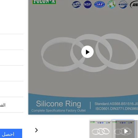
القد
احصل ع