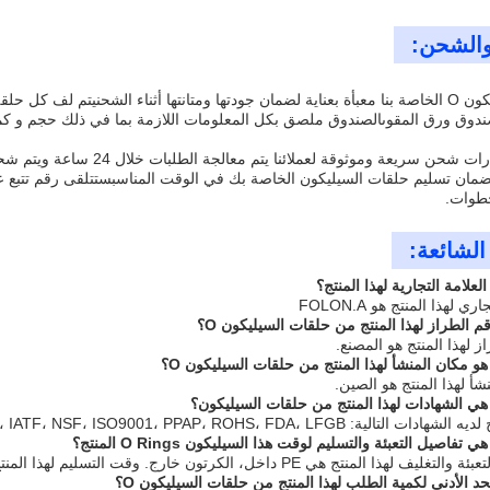
 والشحن:
ق ورق المقوىالصندوق ملصق بكل المعلومات اللازمة بما في ذلك حجم و كمي
نحن نقدم خيارات شحن سريعة و
مان تسليم حلقات السيليكون الخاصة بك في الوقت المناسبستتلقى رقم تتبع عبر
طوات.
الشائعة: