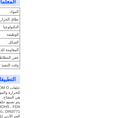
المعلمات
المواد:
نطاق الحرارة
التكنولوجيا
الوظيفة:
الشكل:
المقاومة للد
عفن المطاط:
وقت التنفيذ:
التطبيق
للحرارة والمو
هي المفتاح.
ISO3601، DIN3771