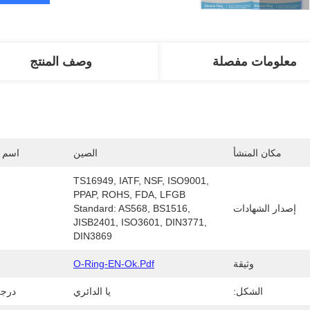
معلومات مفصلة
وصف المنتج
مكان المنشأ
الصين
اسم ا
TS16949, IATF, NSF, ISO9001, 
PPAP, ROHS, FDA, LFGB  
إصدار الشهادات
Standard: AS568, BS1516, 
JISB2401, ISO3601, DIN3771, 
DIN3869
وثيقة
O-Ring-EN-Ok.pdf
الشكل:
يا الدائري
درجة