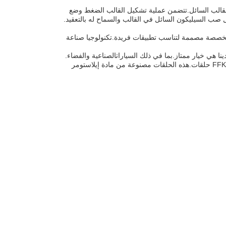
الضغط والقالب السائل.تتضمن عملية تشكيل القالب الضغط وضع
ب السيليكون السائل في القالب والسماح له بالتعقيد.
السيليكون الخاصة بنا يمكن تخصيصها لتناسب متطلبات محددة. نحن نقدم حلقات O مخصصة مصممة لتناسب تطبيقات فريدة.تكنولوجيا صناعة
للتطبيقات التي تتطلب مقاومة أعلى للبيئات القاسية والمواد الكيميائية، ونحن نقدم أيضا FFKM O حلقات.هذه الحلقات مصنوعة من مادة إيلاستومر