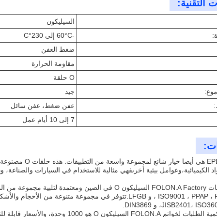
 التقنية:
السيليكون
:
-60°C إلى 230°C
ضغط العفن
مقاومة الحرارة
O حلقة
موع:
جيد
عفن ضغط، عفن سائل
7 إلى 10 أيام عمل
ات:
اد الكيميائية،وعوامل بيئية أخرىفهي مثالية للاستخدام في السيارات والصناعة، 
JISB2401، ، و DIN3869.
الحد الأدنى لكمية الطلبات لخواتم FOLON.A 