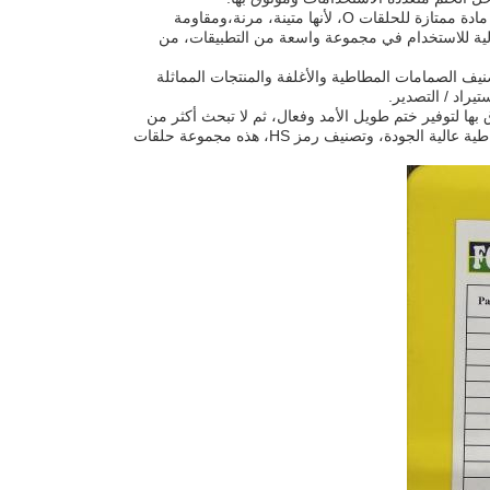
عندما يتعلق الأمر بالمادة، هذه مجموعة حلقات O مصنوعة من المطاط عالية الجودة المطاط مادة ممتازة للحلقات O، لأنها متينة، مرنة،ومقاومة
اسعة من المواد الكيميائية والعوامل البيئيةهذا يعني أن هذه مجموعة حلقات O مثالية للاستخدام في مجموعة واسعة من التطبيقات، من
تحت رمز HS 20798827. يستخدم هذا الرمز لتصنيف الصمامات المطاطية والأغلفة والمنتجات المماثلة
وثوق بها يمكنك الوثوق بها لتوفير ختم طويل الأمد وفعال، ثم لا تبحث أكثر من
مجموعة حلقات O لدينا.مع التحقق من الامتثال، الأحجام القياسية وغير القياسية، المواد المطاطية عالية الجودة، وتصنيف رمز HS، هذه مجموعة حلقات