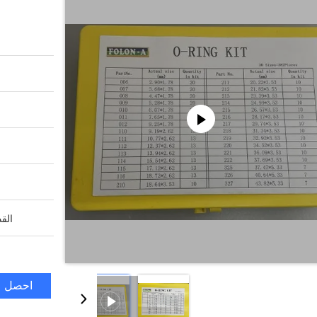
القد
احصل ع