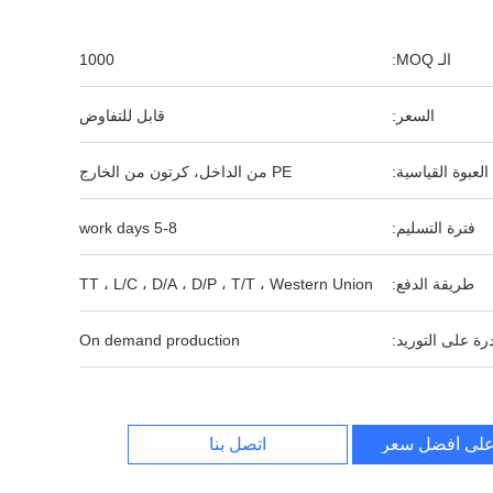
الـ MOQ:
1000
السعر:
قابل للتفاوض
العبوة القياسية:
PE من الداخل، كرتون من الخارج
فترة التسليم:
5-8 work days
طريقة الدفع:
TT ، L/C ، D/A ، D/P ، T/T ، Western Union
رة على التوريد:
On demand production
لى أفضل سعر
اتصل بنا