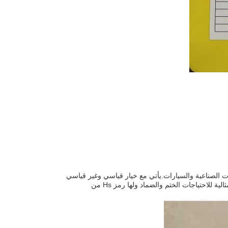
بيقات الصناعية والسيارات.يأتي مع خيار قياسي وغير قياسي
ويمكن أن تتحمل نطاق درجة حرارة العمل من -30oC إلى +120oCهذه مجموعة حلقات O مثالية للاحتياجات الختم والضماد ولها رمز Hs من