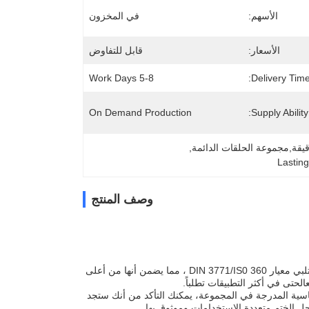
الأسهم:
في المخزون
الأسعار:
قابل للتفاوض
5-8 Work Days
Delivery Time
On Demand Production
Supply Ability:
, 
Lasting
وصف المنتج
واحدة من الميزات المتميزة لهذه مجموعة حلقات O هي التحقق من الامتثال. حلقات O لدينا تلبي معيار DIN 3771/IS0 360 ، مما يضمن أنها من أعلى
حتى في أكثر التطبيقات تطلباً.
م القياسية وغير القياسية المدرجة في المجموعة، يمكنك التأكد من أنك ستجد