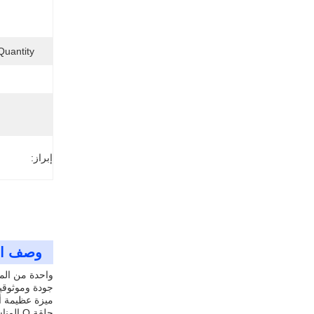
uantity:
إبراز:
وصف ال
جودة وموثوقية
حلقة O المناسبة لتطبيقك.هذا يجعل هذا مجموعة حلقة أوف خيار رائع لأي شخص يحتاج إلى حل الختم متعددة الاستخدامات وموثوق بها.