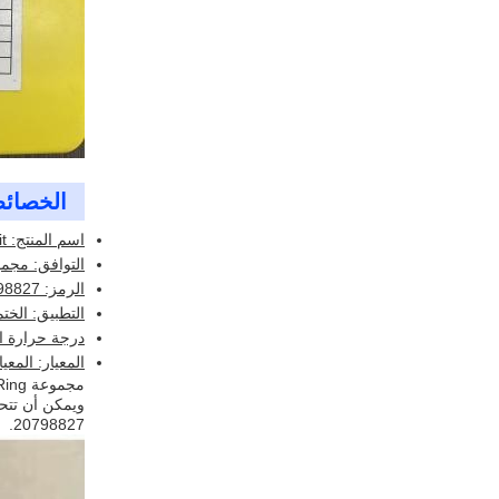
الخصائ
اسم المنتج: O Ring Kit
التوافق: مجم
الرمز: 20798827
التطبيق: الختم
درجة حرارة العمل: -30 درجة مئوية 
المعيار: المعيا
20798827.