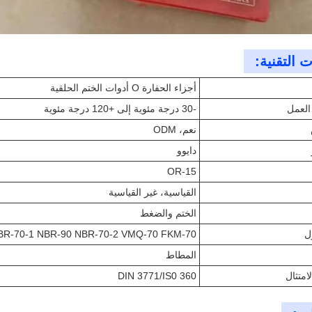
 التقنية:
أجزاء الحفارة O أدوات الختم الحلقية
العمل
-30 درجة مئوية إلى +120 درجة مئوية
نعم، ODM
دايوو
OR-15
القياسية، غير القياسية
الختم والضغط
ل
BR-70-1 NBR-90 NBR-70-2 VMQ-70 FKM-70
المطاط
امتثال
DIN 3771/IS0 360