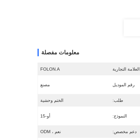
معلومات مفصلة
لعلامة التجارية
FOLON.A
رقم الموديل
مصنع
طلب:
الختم وحشية
النموذج:
أو-15
دعم مخصص:
نعم ، ODM