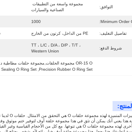
مجموعة واسعة من التطبيقات 
التوافق:
الصناعية والسيارات
1000
Minimum Order Q
تفاصيل التغليف:
PE من الداخل، كرتون من الخارج
:
TT ، L/C ، D/A ، D/P ، T/T ، 
شروط الدفع:
Western Union
OR-15 O مجموعة الحلقات,مجموعة حلقات مطاطية دقيقة,مجموعة الحلقات الدائمة
 Sealing O Ring Set
, 
Precision Rubber O Ring Set
منتج:
.هذا يعني أنك يمكن أن تثق في هذا مجموعة حلقة أوف لتوفير ختم موثوق وفعال
ميزة عظيمة أخرى لهذه مجموعة حلقات O هي تنوعها. مع كل من الأحجا