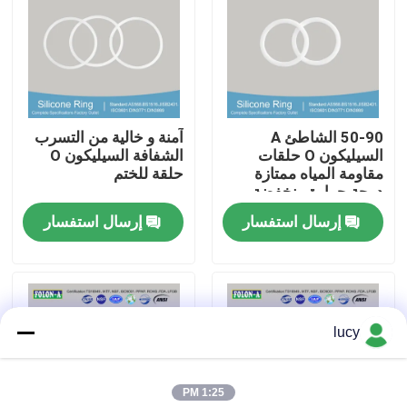
حول بنا
جولة في المعمل
50-90 الشاطئ A
آمنة و خالية من التسرب
السيليكون O حلقات
الشفافة السيليكون O
ضبط الجودة
مقاومة المياه ممتازة
حلقة للختم
درجة حرارة منخفضة
إرسال استفسار
إرسال استفسار
اتصل بنا
أخبار
lucy
جميع القضايا
1:25 PM
حلقات مطاطية