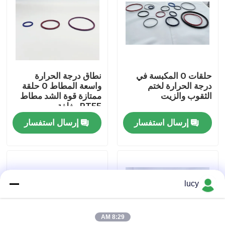
حول بنا
جولة في المعمل
حلقات O المكبسة في
نطاق درجة الحرارة
درجة الحرارة لختم
واسعة المطاط O حلقة
ضبط الجودة
الثقوب والزيت
ممتازة قوة الشد مطاط
PTFE مغلفة
إرسال استفسار
إرسال استفسار
اتصل بنا
أخبار
lucy
جميع القضايا
8:29 AM
حلقات مطاطية