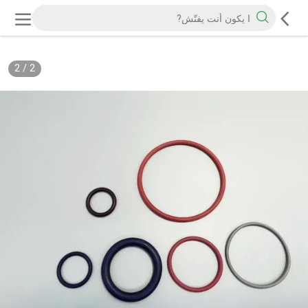
2
/
2