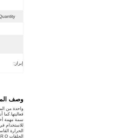
uantity:
إبراز:
وصف المن
فعاليتها.كما أ
للاستخدام في 
الحرارة القاس