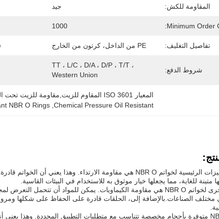
المقاومة للكش:
جيد
1000
Minimum Order Q
تفاصيل التغليف:
PE من الداخل، كرتون من الخارج
:
TT ، L/C ، D/A ، D/P ، T/T ، 
شروط الدفع:
Western Union
المعيار ISO 3601 المقاوم للزيت,مقاومة للزيت تحت الضغط الكيميائي,حلقات NBR O المقاومة للزيت
tant NBR O Rings
, 
Chemical Pressure Oil Resistant
تج:
واحدة من الميزات الرئيسية لخواتم NBR O هي مقاومة الارتداء. وهذا ي
نها متينة للغاية، مما يجعلها خيار موثوق به للاستخدام في البيئات القاسية.
سمة مهمة أخرى لخواتم NBR O هي مقاومة الكيماويات. يمكن للمواد أن تتحمل
مختلف الصناعات.بالإضافة إلى، الحلقات قادرة على الحفاظ على شكلها ومرونتها
ية.
الحلقات NBR O متوفرة بأحجام مخصصة تتناسب مع متطلبات التطبيق المحددة. وهذا ي