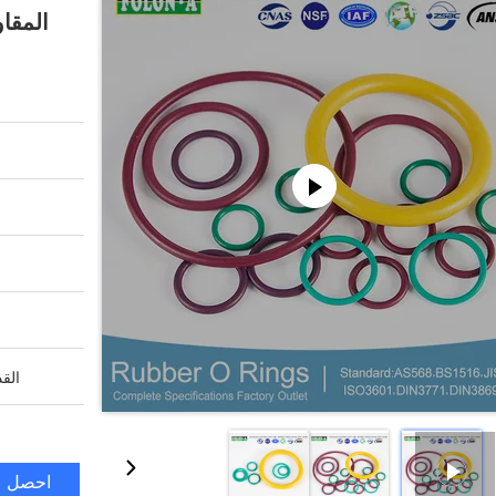
المقاوم
القد
احصل ع