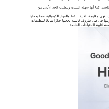
ا توفر حلًا موثوقًا ومتسقًا للختم. كما أنها سهلة التثبيت وتتطلب الحد الأدنى من
باختصار ، NBR O Rings هي حل مؤكد ودائم للخاتم مصنوع من مطاط النتريل بوتادين (NBR). فهي مقاومة للغاية للنفط والمواد الكيميائية ،مما يجعلها
تها في ظل ظروف قاسية تجعلها خيارًا شائعًا للتطبيقات
ة لتلبية الاحتياجات الخاصة.