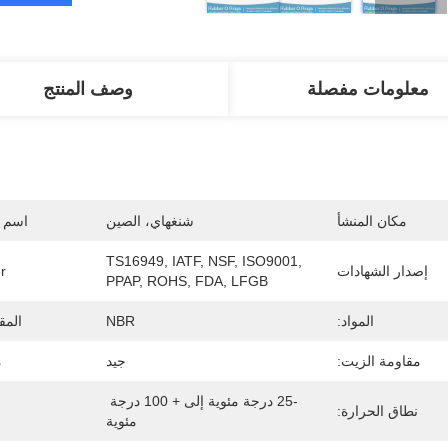
معلومات مفصلة
وصف المنتج
مكان المنشأ
شنغهاي، الصين
اسم ا
TS16949, IATF, NSF, ISO9001, 
إصدار الشهادات
r
PPAP, ROHS, FDA, LFGB
المواد:
NBR
المق
مقاومة الزيت:
جيد
م
-25 درجة مئوية إلى + 100 درجة 
نطاق الحرارة:
مئوية