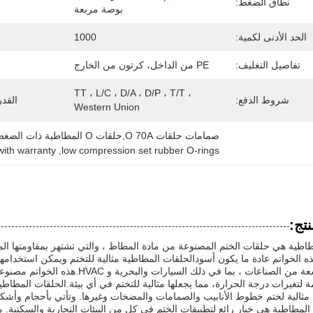
نطاق الضغط:
بوصة مربعة
الحد الأدنى لكمية:
1000
تفاصيل التغليف:
PE من الداخل، كرتون من الخارج
TT ، L/C ، D/A ، D/P ، T/T ، 
شروط الدفع:
القد
Western Union
صمامات حلقات O 70A,حلقات O المطاطية ذات الضغط المنخفض,غشاشات حلقات O سوداء مع ضمان
with warranty
, 
low compression set rubber O-rings
تج:
ه الخواتم عادة ما يكون أسودالحلقات المطاطية مثالية للتختم ويمكن استخدامها
لمجموعة واسعة من الصناعات ، بما في 
مة لتغيرات درجة الحرارة، مما يجعلها مثالية للتختم في أي بيئة.الحلقات المطاطي
 مثالية لختم خطوط الأنابيب والصمامات والمضخات وغيرها. وتأتي بأحجام وأشكا
 المطاطية هي خيار رائع لتطبيقات الختم في كل من البيئات التجارية والسكنية. من ا