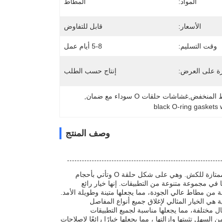
المواد:
المطاط
الأسعار:
قابل للتفاوض
وقت التسليم:
5-8 أيام عمل
رة على العرض:
إنتاج حسب الطلب
, 
black O-ring gaskets 
وصف المنتج
حلقات O المطاطية هي حلقات الختم المصنوعة من مادة المطاط ، والتي تشتهر بمقاومتها الممتازة للكش. وهي على شكل حلقة O وتأتي بأحجام
 في مجموعة متنوعة من التطبيقات. إنها خيار رائع
ذلك السيارات والبحرية و HVAC.هذه الخواتم مصنوعة من مطاط عالي الجودة، مما يجعلها متينة وطويلة الأمد.
ة هي الخيار المثالي لإغلاق جميع أنواع المفاصل
ل مختلفة، مما يجعلها مناسبة لجميع التطبيقات
لسهل تثبيتها وإزالتها ، مما يجعلها خيارًا رائعًا لإصلاحات