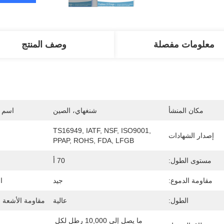
معلومات مفصلة
وصف المنتج
مكان المنشأ
شنغهاي، الصين
اسم ا
TS16949, IATF, NSF, ISO9001, 
إصدار الشهادات
PPAP, ROHS, FDA, LFGB
مستوى الطول:
70 أ
مقاومة الدموع:
جيد
ا
الطول:
عالية
مقاومة الأشعة ف
ما يصل إلى 10,000 رطل لكل 