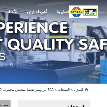
اتصل بنا
أشرطة فيديو
الأحداث
المنزل
>
المنتجات
>
70A دورومتر ضغط منخفض مجموعة O-الحلقات غسالات الأسود
المنتجات