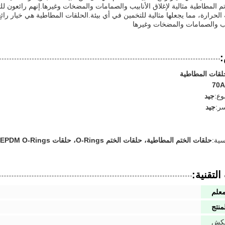
م المطاطية مثالية لإغلاق الأنابيب والصمامات والمضخات وغيرها.إنهم رائعون 
الحرارة، مما يجعلها مثالية للتخمين في أي بيئة.الحلقات المطاطية هي خيار رائع ل
ب والصمامات والمضخات وغيرها
لقات المطاطية
70A
وع:
جيد
سر:
جيد
سية:
حلقات الختم المطاطية، حلقات الختم O-Rings، حلقات EPDM O-Rings
لتقنية:
معلم
منتج
لكش