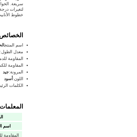
سريعة. الخوات
لتغيرات درجة 
خطوط الأنابي
الخصائص:
اسم المنتج
الح
معدل الطول:
المقاومة للدم
المقاومة للك
المرونة:
جيد
اللون:
أسود
الكلمات الرئي
المعلمات ا
ال
اسم ال
المقاومة ل