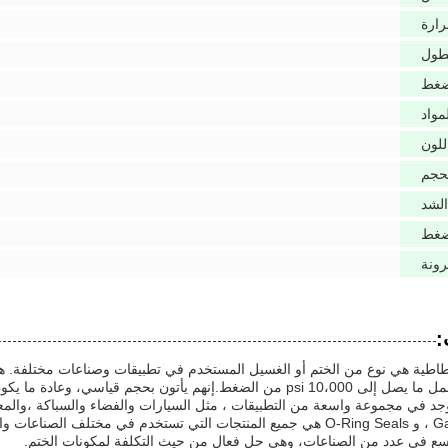
رارة
طول
ضغط
مواد
للون
حجم
الشد
ضغط
رونة
:
ت O المطاطية هي نوع من الختم أو الغسيل المستخدم في تطبيقات وصناعات مختلفة
Gaskets Seals ، و O-Ring Seals هي جميع المنتجات التي تستخدم في مختل
ع في عدد من الصناعات، وهي حل فعال من حيث التكلفة لمكونات الختم.