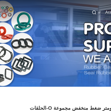
Ara
70A دورومتر ضغط منخفض مجموعة O-الحلقات