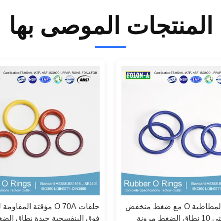
المنتجات الموصى بها
الحلقات المطاطية O مع ضغط منخفض
حلقات O 70A مؤقتة المقاوم
وضعت حتى 10 نطاق الضغط مرونة