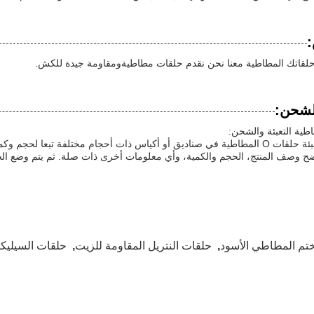
قاتك المطاطية معنا نحن نقدم حلقات مطاطيةومقاومة جيدة للكش.
الشحن:
طية التعبئة والشحن:
عادة ما يتم تعبئة حلقات O المطاطية في صناديق أو أكياس ذات أحجام مختلفة ت
 وصف المنتج، الحجم والكمية، وأي معلومات أخرى ذات صلة. ثم يتم وضع ال
ختم المطاطي الأسود
,
حلقات النتريل المقاومة للزيت
,
حلقات السيليك