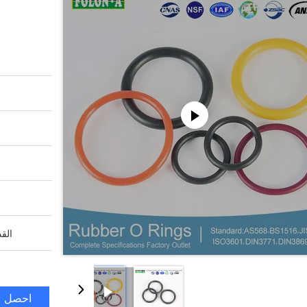
القد
احصل ع