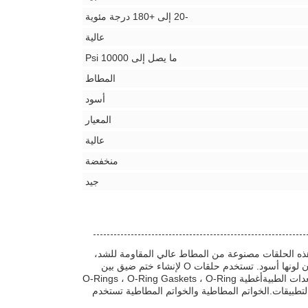
-20 إلى +180 درجة مئوية
عالية
ما يصل إلى 10000 Psi
المطاط
أسود
المعيار
عالية
منخفضة
جيد
. هذه الحلقات مصنوعة من المطاط عالي المقاومة للشد،
ويمكن أن تتحمل ما يصل إلى 10،000 psi من الضغط.إنهم يأتون بحجم قياسي، وعادة ما يكون لونها أسود. تستخدم حلقات O لإنشاء ختم ضيق بين
عنصرين ، وتوجد في مجموعة واسعة من التطبيقات ، مثل السيارات والفضاء والسباكة ،والمعدات الطبيةأغطية O-Rings ، O-Ring Gaskets ، O-Ring
ف الصناعات والتطبيقات.الخواتم المطاطية والخواتم المطاطية تستخدم