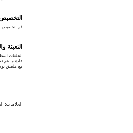
التخصيص:
قم بتخصيص حل
التعبئة و
الحلقات المطا
مع ملصق يوضح
العلامات:
ال