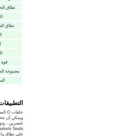
نطاق الح
ال
نطاق ال
ال
ا
ال
قوة 
مجموعة ال
الم
التطبيقات
حلقا
على نطاق واس