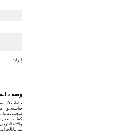
إبراز:
وصف المن
قياسية.لون هذ
كما أنها مقاو
والاتصالاتوهي
تقريبا.الخواتم