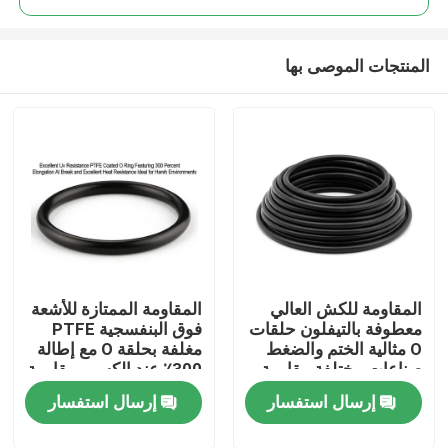
المنتجات الموصى بها
المقاومة للكش العالي
المقاومة الممتازة للأشعة
منزل
معطوفة بالتيفلون حلقات
فوق البنفسجية PTFE
O مثالية الختم والضغط
مغلفة بحلقة O مع إطالة
صناعات مختلفة مقاومة
300٪ عند الكسر ومقاومة
المنتجات
للكيماويات الدائمة
حرارة ممتازة مثالية
إرسال استفسار
إرسال استفسار
للبيئات القاسية
أشرطة فيديو