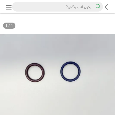
1
/
1