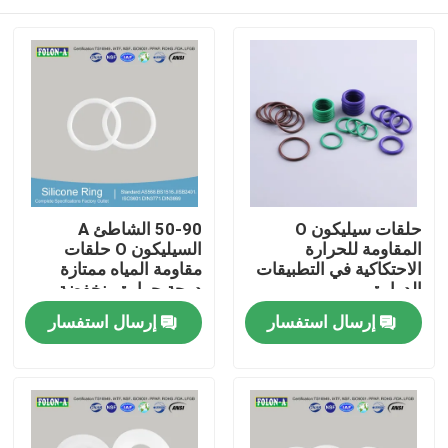
حلقات سيليكون O
50-90 الشاطئ A
المقاومة للحرارة
السيليكون O حلقات
الاحتكاكية في التطبيقات
مقاومة المياه ممتازة
الدوارة
درجة حرارة منخفضة
منزل
إرسال استفسار
إرسال استفسار
المنتجات
أشرطة فيديو