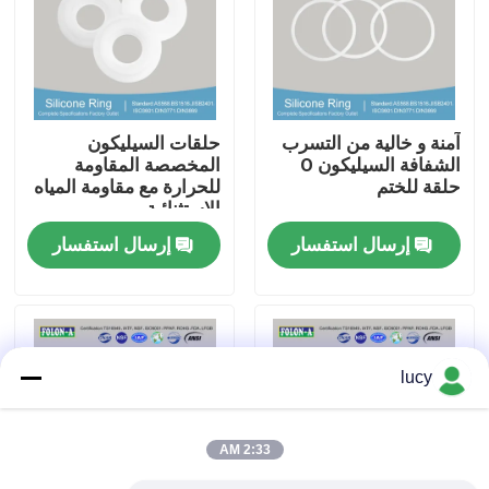
حول بنا
جولة في المعمل
آمنة و خالية من التسرب
حلقات السيليكون
الشفافة السيليكون O
المخصصة المقاومة
حلقة للختم
للحرارة مع مقاومة المياه
ضبط الجودة
الاستثنائية
إرسال استفسار
إرسال استفسار
اتصل بنا
أخبار
lucy
جميع القضايا
2:33 AM
حلقات مطاطية