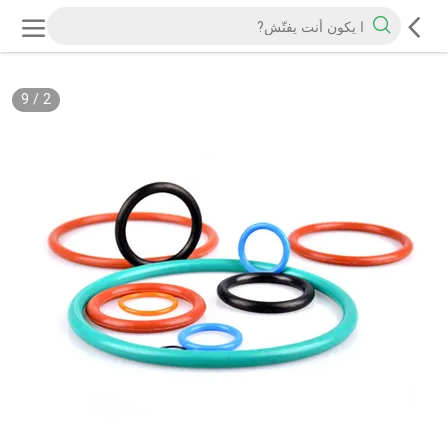
9
/
2