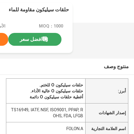
حلقات سيليكون مقاومة للماء
MOQ：1000
الأ
افضل سعر
منتوج وصف
حلقات سيليكون O للختم
,
أبرز:
حلقات سيليكون O عالية الأداء
,
أغطية حلقات سيليكون O دائمة
TS16949, IATF, NSF, ISO9001, PPAP, R
إصدار الشهادات
OHS, FDA, LFGB
اسم العلامة التجارية
FOLON.A