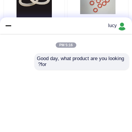
60-70 صلابة SI سيليكون
الأبيض سيليكون المطاط
lucy
يا حلقات الختم للأجهزة
ختم العزل الكهربائي
الصغيرة
للأجهزة المنزلية
5:16 PM
افضل سعر
افضل سعر
Good day, what product are you looking 
for?
اتصل بنا
اتصل بنا
عرض المزيد
منزل
حول نا
اتصل بنا
Desktop Site
خريطة الموقع
سياسة الخصوصية