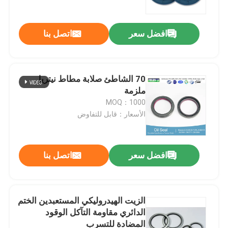
افضل سعر
اتصل بنا
70 الشاطئ صلابة مطاط نيتريل
ملزمة
MOQ：1000
الأسعار：قابل للتفاوض
افضل سعر
اتصل بنا
منزل
المنتجات
الزيت الهيدروليكي المستعبدين الختم
الدائري مقاومة التآكل الوقود
المضادة للتسرب
أشرطة فيديو