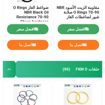
مقاومة الزيت الأسود NBR
ضواغط الغاز O Rings
O Rings 70-90 صلابة
NBR Black Oil
شور لضاغطات الغاز
Resistance 70-90
Shore hardness
افضل سعر
افضل سعر
اتصل بنا
اتصل بنا
حلقات FKM O
(90)