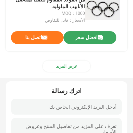
الأنابيب الملولبة
MOQ：1000
حلقات NBR يا
الأسعار：قابل للتفاوض
حلقات FKM O
افضل سعر
اتصل بنا
حلقات الملف الشخصي DIN 3869
عرض المزيد
حلقات سيليكون يا
اترك رسالة
حلقات EPDM
وولفورم سيلز
قطع غيار مطاطية مخصصة