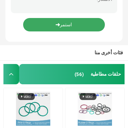
PTFE المغلفة يا الدائري
حلقة O مطلية بالتفلون
حلقة احتياطية
فئات أخرى منا
الأختام المستعبدة
حلقات مطاطية
(56)
أختام الزيت
يا الدائري كيت