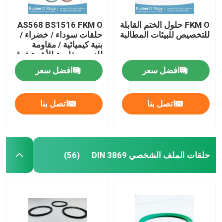
FKM O حلول الختم القابلة
AS568 BS1516 FKM O
للتخصيص للبيئات المطالبة
حلقات سوداء / خضراء /
بنية كيميائية / مقاومة
للزيت مقاومة للأشعة فوق
البنفسجية
افضل سعر
افضل سعر
اتصل بنا
اتصل بنا
حلقات الملف الشخصي DIN 3869
(56)