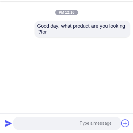
12:16 PM
Good day, what product are you looking 
for?
منزل
حول نا
اتصل بنا
Desktop Site
خريطة الموقع
سياسة الخصوصية
جودة
حلقات مطاطية
مصنع الصين.Copyright © 2026
Jiangsu Kunyuan Rubber & Plastic Technology
Co.,Ltd. All Rights Reserved.