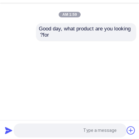
2024-11-27
1:59 AM
تصنيع الأختام المطاطية: هندسة الدقة
لحلول 2024
Good day, what product are you looking 
for?
2022-09-14
شركة Jiangsu Kunyuan للمطاط
والبلاستيك والتكنولوجيا المحدودة هي
شركة محترفة لتصنيع الأختام.
منزل
حول نا
اتصل بنا
Desktop Site
خريطة الموقع
سياسة الخصوصية
جودة
حلقات مطاطية
مصنع الصين.Copyright © 2026
Jiangsu Kunyuan Rubber & Plastic Technology
Co.,Ltd. All Rights Reserved.