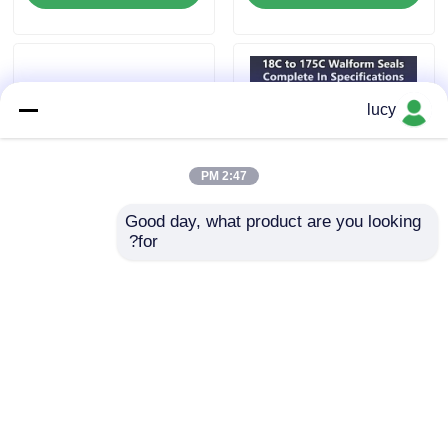
lucy
2:47 PM
Good day, what product are you looking 
for?
18C إلى 175C والفورم أغلفة
Automotive
كاملة في المواصفات
Manufacturing EPDM O
المصممة في أنظمة أنابيب
Rings Hole Seal with
الفولاذ الهيدروليكية الضغط
35% Compression Set
العالي ودرجة الحرارة العالية
إرسال استفسار
إرسال استفسار
منزل
حول نا
اتصل بنا
Desktop Site
خريطة الموقع
سياسة الخصوصية