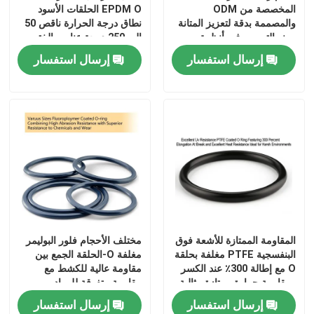
المخصصة من ODM
EPDM O الحلقات الأسود
والمصممة بدقة لتعزيز المتانة
نطاق درجة الحرارة ناقص 50
ومنع التسرب في أنظمة
إلى 250 درجة عناصر الختم
المركبات
للأنظمة الميكانيكية
إرسال استفسار
إرسال استفسار
المقاومة الممتازة للأشعة فوق
مختلف الأحجام فلور البوليمر
البنفسجية PTFE مغلفة بحلقة
مغلفة O-الحلقة الجمع بين
O مع إطالة 300٪ عند الكسر
مقاومة عالية للكشط مع
ومقاومة حرارة ممتازة مثالية
مقاومة متفوقة للمواد
للبيئات القاسية
الكيميائية واللبس
إرسال استفسار
إرسال استفسار