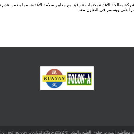
شركة معالجة الأغذية بختمات تتوافق مع معايير سلامة الأغذية، مما يضمن عدم 
م الفني ويستمر في التعاون معنا.
 © 2022-2026 Jiangsu Kunyuan Rubber & Plastic Technology Co.,Ltd . الجميع الحقوق محفوظة.