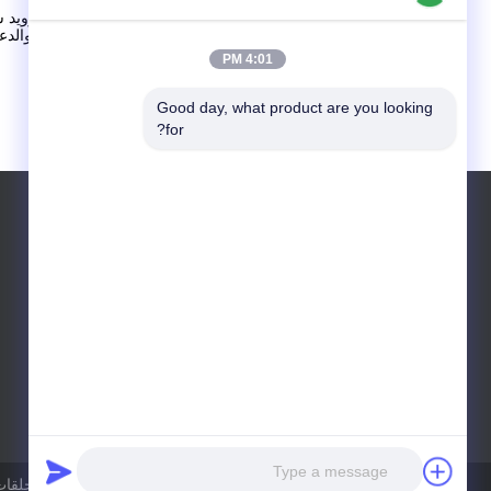
قمنا بتزويد 
خدمتنا والدع
4:01 PM
Good day, what product are you looking 
for?
الغرفة 2303 ، المبنى 1 ، رقم 218 ، طريق تيانمو
ويست (كيري نايت إن) ، منطقة جينغان ، شنغهاي
خريطة الموقع
|
سياسة الخصوصية
| الصين جيدة الجودة حلقات مطاطية المورد. حقوق الطبع والنشر